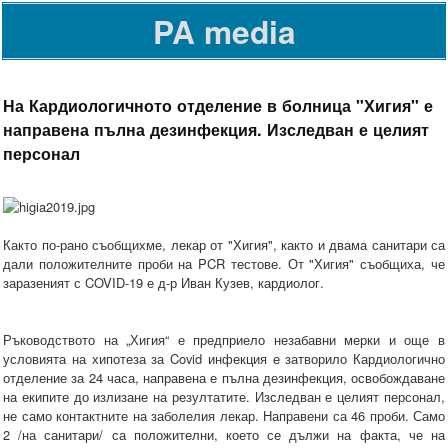
PA media
На Кардиологичното отделение в болница "Хигия" е
направена пълна дезинфекция. Изследван е целият
персонал
Както по-рано съобщихме, лекар от "Хигия", както и двама санитари са
дали положителните проби на PCR тестове. От "Хигия" съобщиха, че
заразеният с COVID-19 е д-р Иван Кузев, кардиолог.
Ръководството на „Хигия“ е предприело незабавни мерки и още в
условията на хипотеза за Covid инфекция е затворило Кардиологично
отделение за 24 часа, направена е пълна дезинфекция, освобождаване
на екипите до излизане на резултатите. Изследван е целият персонал,
не само контактните на заболелия лекар. Направени са 46 проби. Само
2 /на санитари/ са положителни, което се дължи на факта, че на