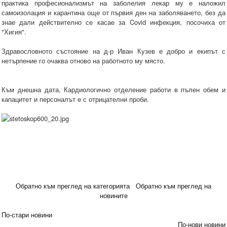
практика професионализмът на заболелия лекар му е наложил
самоизолация и карантина още от първия ден на заболяването, без да
знае дали действително се касае за Covid инфекция, посочиха от
"Хигия".
Здравословното състояние на д-р Иван Кузев е добро и екипът с
нетърпение го очаква отново на работното му място.
Към днешна дата, Кардиологично отделение работи в пълен обем и
капацитет и персоналът е с отрицателни проби.
Обратно към преглед на категорията
Обратно към преглед на
новините
По-стари новини
По-нови новини