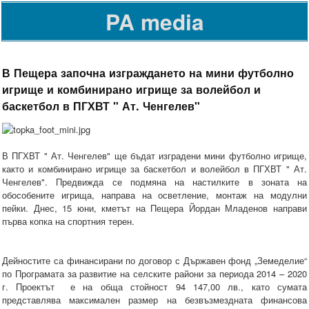
PA media
В Пещера започна изграждането на мини футболно
игрище и комбинирано игрище за волейбол и
баскетбол в ПГХВТ " Ат. Ченгелев"
В ПГХВТ " Ат. Ченгелев" ще бъдат изградени мини футболно игрище,
както и комбинирано игрище за баскетбол и волейбол в ПГХВТ " Ат.
Ченгелев". Предвижда се подмяна на настилките в зоната на
обособените игрища, направа на осветление, монтаж на модулни
пейки. Днес, 15 юни, кметът на Пещера Йордан Младенов направи
първа копка на спортния терен.
Дейностите са финансирани по договор с Държавен фонд „Земеделие“
по Програмата за развитие на селските райони за периода 2014 – 2020
г. Проектът е на обща стойност 94 147,00 лв., като сумата
представлява максимален размер на безвъзмездната финансова