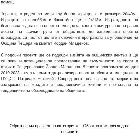
помощ.
Теренът, отреден за мини футболно игрище, е с размери 20/40м..
Игрището за волейбол и баскетбол ще е 24/13м. Изграждането на
безопасна и достъпна спортна площадка, както и осигуряване на равен
достъп на всички групи от обществото до изградената спортна
площадка, са част от целите включени в програмата за управление на
Община Пещера на кметът Йордан Младенов.
С подобни проекти ще се подобри визията на общинския център и ще
се повиши потенциала за предоставяне на възможности за спорт и
отдих в Пещера, заяви Йордан Младенов. В своята програма за мандат
2019-2023г. кметът смята да реализира спортни обекти и площадки в
ОУ „Св. Патриарх Евтимий“. Според него това са част от мерките за
задържане на младите и предприемчиви жители и прекъсване на
тенденциите на обезлюдяване на общината.
Обратно към преглед на категорията
Обратно към преглед на
новините