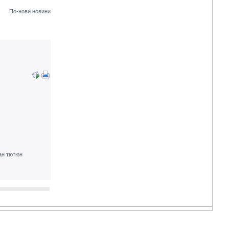
По-нови новини
зан тютюн