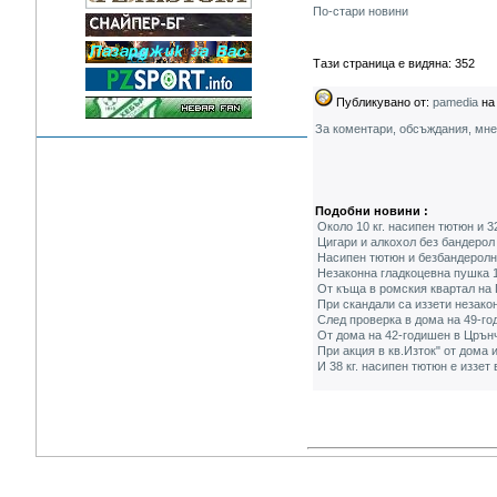
По-стари новини
Тази страница е видяна: 352
Публикувано от:
pamedia
на 
За коментари, обсъждания, мн
Подобни новини :
Около 10 кг. насипен тютюн и 3
Цигари и алкохол без бандерол 
Насипен тютюн и безбандеролни
Незаконна гладкоцевна пушка 1
От къща в ромския квартал на 
При скандали са иззети незако
След проверка в дома на 49-го
От дома на 42-годишен в Црънча
При акция в кв.Изток" от дома 
И 38 кг. насипен тютюн е иззет