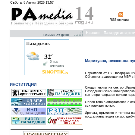
Събота, 8 Август 2026 13:57
RSS емисии
Начало
Пазарджик и рег
Всички от деня
Марихуана, незаконна пу
Служители от РУ-Пазарджик из
Областната дирекция на МВР в 
ИНСТИТУЦИИ
Снощи екипи на сектор „Крими
Пазарджик извършили проверка в
която при направен полеви нарк
Освен това в апартамента е отк
сух нарязан тютюн.
Дрогата, оръжието и тютюна са
продължава, водят се досъдебн