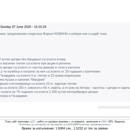
Sunday 07 June 2020 - 14:10:19
ения, предложения отиди във Форум НОВИНИ и избери или създай тема
2 кутии цигари без бандерол са иззети вчера
и насипен тютюн са иззети при акции в региона
 цигари са иззети от частни домове в села в региона
2-ти калибър и патрони за нея са иззети от 33-годишен стрелчанин
Пазарджик са иззети 4 кг. тютюн и 23 грама марихуана
нна пушка и законен "Макаров"
дишен септемвриеце са иззети 22 кг. нарязан тютюн
 са иззети 150 л. алкохол и 90 л. нафта, а от ром на битака - касетка с цигари и наря
и колата на 70-годишен са иззети 2 200 кутии контрабандни цигари
 вчера в Пазарджик
Този сайт използва
e107
, който се разпространява с условията, залегнали в
GNU
GPL Лиценза.
Политика за употреба на бисквитки (cookies)
////
Политика заповерителност
Време за изпълнение: 1.6084 сек., 1.5232 от тях за заявки.