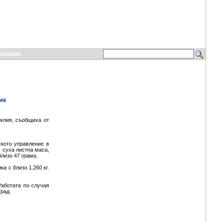
еклама
ик
клия, съобщиха от
ското управление в
с суха листна маса,
лизо 47 грама.
а с близо 1.260 кг.
Работата по случая
град.