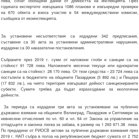
лева, сочат обобщени данни от дейността на инспекцията. През
годината експертите извършиха 1086 планови и извънредни проверки
на 670 обекта и взеха участие в 54 междуведомствени комисии,
съобщиха от екоинспекцията.
За установени несъответствия са издадени 342 предписания,
съставени са 30 акта за установени административни нарушения,
издадени са 30 наказателни постановления.
Събраните през 2019 г. суми от наложени глоби и санкции са на
стойност 91 728 лева. Наложените месечни текущи или еднократни
санкции са на стойност 28 170 лева. От тези средства – 23 724 лева са
постъпили в бюджетите на общините Пазарджик (5 892 лв.) и Пещера
(17 832 лв.), на чиято територия извършват дейност санкционираните
субекти. Сумите трябва да бъдат изразходвани за екологични
дейности.
За периода са издадени три акта за установяване на публично
държавно вземане на общините Велинград, Пазарджик и Септември за
невнесени отчисления по чл. 60 и чл. 64 от Закона за управление на
отпадъците и законна лихва за забава, в размер на 1 293 671.38 лева.
По предадени от РИОСВ актове за публични държавни вземания през
2019 г. НАП събра в полза на републиканския бюджет сумата от 2 752