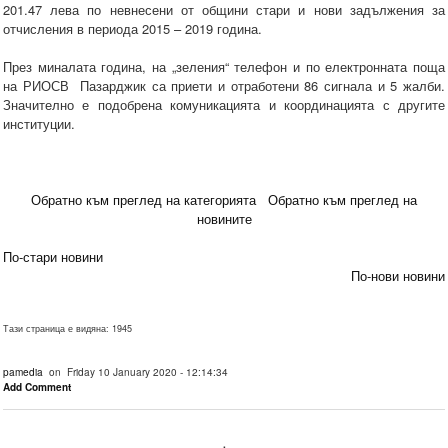
201.47 лева по невнесени от общини стари и нови задължения за
отчисления в периода 2015 – 2019 година.
През миналата година, на „зеления“ телефон и по електронната поща
на РИОСВ Пазарджик са приети и отработени 86 сигнала и 5 жалби.
Значително е подобрена комуникацията и координацията с другите
институции.
Обратно към преглед на категорията
Обратно към преглед на
новините
По-стари новини
По-нови новини
Тази страница е видяна: 1945
pamedia
on Friday 10 January 2020 - 12:14:34
Add Comment
.