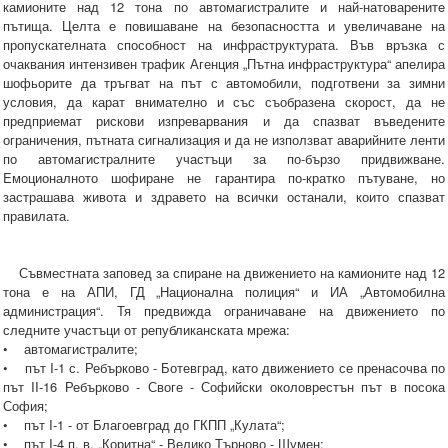
камионите над 12 тона по автомагистралите и най-натоваренитe
пътища. Целта е повишаване на безопасността и увеличаване на
пропускателната способност на инфраструктурата. Във връзка с
очаквания интензивен трафик Агенция „Пътна инфраструктура“ апелира
шофьорите да тръгват на път с автомобили, подготвени за зимни
условия, да карат внимателно и със съобразена скорост, да не
предприемат рискови изпреварвания и да спазват въведените
ограничения, пътната сигнализация и да не използват аварийните ленти
по автомагистралните участъци за по-бързо придвижване.
Eмоционалното шофиране не гарантира по-кратко пътуване, но
застрашава живота и здравето на всички останали, които спазват
правилата.
Съвместната заповед за спиране на движението на камионите над 12
тона е на АПИ, ГД „Национална полиция“ и ИА „Автомобилна
администрация“. Тя предвижда ограничаване на движението по
следните участъци от републиканската мрежа:
• автомагистралите;
• път I-1 с. Ребърково - Ботевград, като движението се пренасочва по
път II-16 Ребърково - Своге - Софийски околоврестън път в посока
София;
• път I-1 - от Благоевград до ГКПП „Кулата“;
• път I-4 п. в. „Коритна“ - Велико Търново - Шумен;