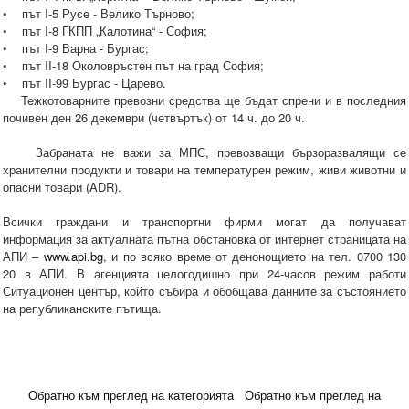
• път I-5 Русе - Велико Търново;
• път I-8 ГКПП „Калотина“ - София;
• път I-9 Варна - Бургас;
• път II-18 Околовръстен път на град София;
• път II-99 Бургас - Царево.
Тежкотоварните превозни средства ще бъдат спрени и в последния
почивен ден 26 декември (четвъртък) от 14 ч. до 20 ч.
Забраната не важи за МПС, превозващи бързоразвалящи се
хранителни продукти и товари на температурен режим, живи животни и
опасни товари (ADR).
Всички граждани и транспортни фирми могат да получават
информация за актуалната пътна обстановка от интернет страницата на
АПИ –
www.api.bg
, и по всяко време от денонощието на тел. 0700 130
20 в АПИ. В агенцията целогодишно при 24-часов режим работи
Ситуационен център, който събира и обобщава данните за състоянието
на републиканските пътища.
Обратно към преглед на категорията
Обратно към преглед на