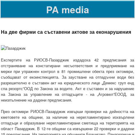
PA media
На две фирми са съставени актове за еконарушения
Експертите на РИОСВ-Пазарджик издадоха 42 предписания за
отстраняване на констатирани несъответствия и предприемане на
мерки при упражнен контрол в 81 промишлени обекта през октомври,
съобщават от екоинспекцията. За заустване на отпадъчни води без
разрешително е съставен акт на юридическото лице „Демекс груп енд
спа резортс”ООД по Закона за водите. Акт е съставен и за нарушение
на Закона за управление на отпадъците - на „Агровел”ЕООД, за
неизпълнение на дадени предписания.
През октомври РИОСВ-Пазарджик извърши проверки на дейността на
кметовете на общини, за наличие на нерегламентирано изхвърлени
отпадъци и образувани нерегламентирани сметища на територията на
област Пазарджик. В 12-те общини са извършени 22 проверки и дадени
15 предписания. На територията на общините Брацигово, Панагюрище и