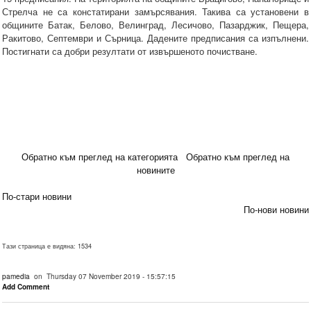
Стрелча не са констатирани замърсявания. Такива са установени в
общините Батак, Белово, Велинград, Лесичово, Пазарджик, Пещера,
Ракитово, Септември и Сърница. Дадените предписания са изпълнени.
Постигнати са добри резултати от извършеното почистване.
Обратно към преглед на категорията
Обратно към преглед на
новините
По-стари новини
По-нови новини
Тази страница е видяна: 1534
pamedia
on Thursday 07 November 2019 - 15:57:15
Add Comment