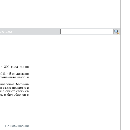
еклама
о 300 къса ръчно
011 г. й е наложено
рушението както и
ановление. Митница
я съд е правилно и
 в обекта стоки са
е, е бил облепен с
По-нови новини