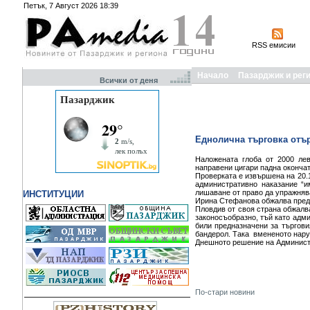
Петък, 7 Август 2026 18:39
RSS емисии
Начало
Пазарджик и рег
Всички от деня
Еднолична търговка отър
Наложената глоба от 2000 л
направени цигари падна оконча
Проверката е извършена на 20.1
административно наказание “и
лишаване от право да упражнява
ИНСТИТУЦИИ
Ирина Стефанова обжалва пред 
Пловдив от своя страна обжалв
законосъобразно, тъй като адми
били предназначени за търгови
бандерол. Така вмененото нару
Днешното решение на Администр
По-стари новини