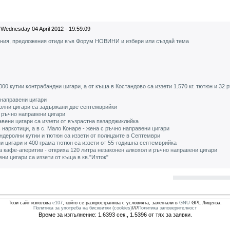
Wednesday 04 April 2012 - 19:59:09
ения, предложения отиди във Форум НОВИНИ и избери или създай тема
000 кутии контрабандни цигари, а от къща в Костандово са иззети 1.570 кг. тютюн и 32
 направени цигари
олни цигари са задържани две септемврийки
 ръчно направени цигари
вени цигари са иззети от възрастна пазарджиклийка
 наркотици, а в с. Мало Конаре - жена с ръчно направени цигари
ндеролни кутии и тютюн са иззети от полицаите в Септември
и цигари и 400 грама тютюн са иззети от 55-годишна септемврийка
 кафе-аперитив - откриха 120 литра незаконен алкохол и ръчно направени цигари
ни цигари са иззети от къща в кв."Изток"
Този сайт използва
e107
, който се разпространява с условията, залегнали в
GNU
GPL Лиценза.
Политика за употреба на бисквитки (cookies)
////
Политика заповерителност
Време за изпълнение: 1.6393 сек., 1.5396 от тях за заявки.