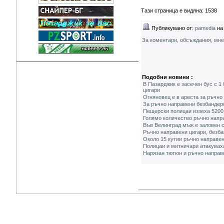
Тази страница е видяна: 1538
Публикувано от:
pamedia
на 
За коментари, обсъждания, мн
Подобни новини :
В Пазарджик е засечен бус с 1 
цигари
Огняновец е в ареста за ръчно
За ръчно направени безбандер
Пещерски полицаи иззеха 5200
Голямо количество ръчно напра
Във Велинград мъж е заловен с
Ръчно направени цигари, безба
Около 15 кутии ръчно направен
Полицаи и митничари атакуваха
Нарязан тютюн и ръчно направе