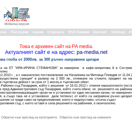
Мобилна версия
иона
Последни
Архив
Страната
RSS Новини
Контакт
Sitemap
Р
Това е архивен сайт на PA media.
Актуалният сайт е на адрес:
pa-media.net
ва глоба от 2000лв. за 300 ръчно направени цигари
ева на ЕТ "ИРА-ИРИНА СТЕФАНОВА" за намерени в кафе-аперитива й в Сестрим
телно.
2.2010 г. , а с наказателно постановление на Началника на Митница Пловдив от 11.04.2
муществена санкция” в размер на 2 000 лв., отнемане на стоките, предмет на на
 търговска дейност за срок от 1 месец в търговския обект.
Районен съд Пазарджик, който с решение от 16.01.2012 г. отменя наказателното пост
а пред Административен съд Пазарджик, който счита обаче, че решението на районни
нистративнонаказващият орган не е установил по един несъмнен начин, че намерените
я, а също така не е установено дали тютюнът, от който са направени ръчно цигарит
шение се гради само на предположения, което е недопустимо, отсича съдът.
ативния съд, с което оставя в сила решението на районния, е окончателно.
Обратно към преглед на категорията
Обратно към преглед на новините