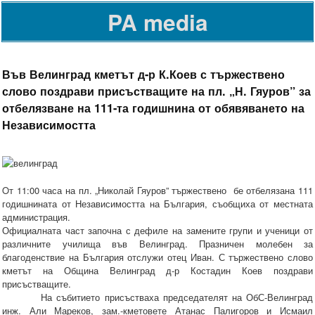
PA media
Във Велинград кметът д-р К.Коев с тържествено
слово поздрави присъстващите на пл. „Н. Гяуров” за
отбелязване на 111-та годишнина от обявяването на
Независимостта
Oт 11:00 часа на пл. „Николай Гяуров” тържествено бе отбелязана 111
годишнината от Независимостта на България, съобщиха от местната
администрация.
Официалната част започна с дефиле на замените групи и ученици от
различните училища във Велинград. Празничен молебен за
благоденствие на България отслужи отец Иван. С тържествено слово
кметът на Община Велинград д-р Костадин Коев поздрави
присъстващите.
На събитието присъстваха председателят на ОбС-Велинград
инж. Али Мареков, зам.-кметовете Атанас Палигоров и Исмаил