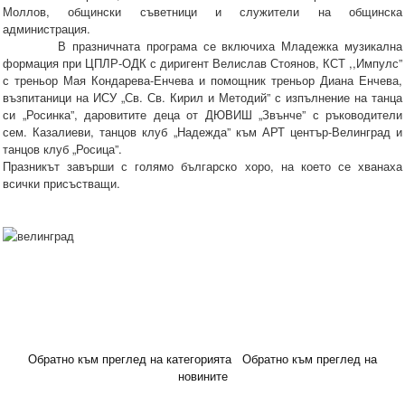
Моллов, общински съветници и служители на общинска
администрация.
В празничната програма се включиха Младежка музикална
формация при ЦПЛР-ОДК с диригент Велислав Стоянов, КСТ ,,Импулс”
с треньор Мая Кондарева-Енчева и помощник треньор Диана Енчева,
възпитаници на ИСУ „Св. Св. Кирил и Методий” с изпълнение на танца
си „Росинка”, даровитите деца от ДЮВИШ „Звънче” с ръководители
сем. Казалиеви, танцов клуб „Надежда” към АРТ център-Велинград и
танцов клуб „Росица”.
Празникът завърши с голямо българско хоро, на което се хванаха
всички присъстващи.
Обратно към преглед на категорията
Обратно към преглед на
новините