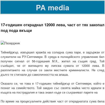
PA media
17-годишен откраднал 12000 лева, част от тях закопал
под пода вкъщи
Тийнейджър, извършил кражба на солидна сума пари, е задържан от
служители на РУ-Септември. В сряда в полицейското управление бил
получен сигнал от 56-годишния М.К., жител на същия град. Той
съобщил, че от жилището му липсва сумата от 12000 лева. В
разплитането на случая се заели местните криминалисти. Не след
дълго те стигнали до самоличността на апаша.
Оказало се, че това е 17-годишен тийнейджър от Септември, който е
познат на семейството. Той заедно със своята майка често идвали в
къщата на пострадалия и така знаел къде се съхраняват парите на
По време на процесуалните действия част от откраднатата сума била