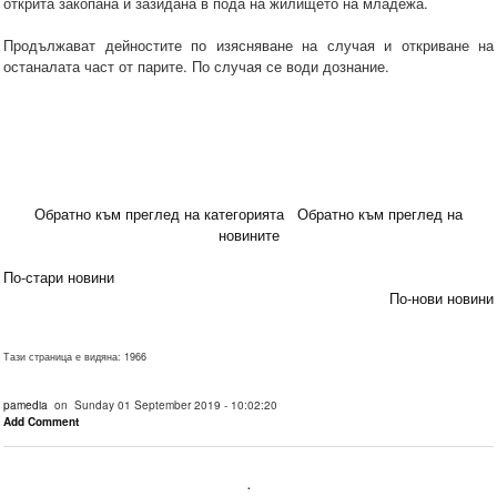
открита закопана и зазидана в пода на жилището на младежа.
Продължават дейностите по изясняване на случая и откриване на
останалата част от парите. По случая се води дознание.
Обратно към преглед на категорията
Обратно към преглед на
новините
По-стари новини
По-нови новини
Тази страница е видяна: 1966
pamedia
on Sunday 01 September 2019 - 10:02:20
Add Comment
.