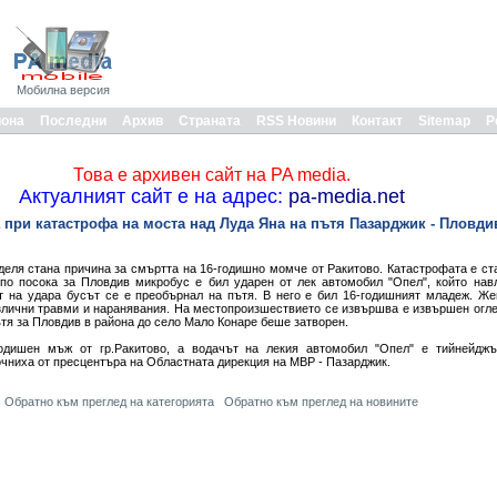
Мобилна версия
иона
Последни
Архив
Страната
RSS Новини
Контакт
Sitemap
Р
Това е архивен сайт на PA media.
Актуалният сайт е на адрес:
pa-media.net
 при катастрофа на моста над Луда Яна на пътя Пазарджик - Пловди
деля стана причина за смъртта на 16-годишно момче от Ракитово. Катастрофата е ст
 по посока за Пловдив микробус е бил ударен от лек автомобил "Опел", който нав
т на удара бусът се е преобърнал на пътя. В него е бил 16-годишният младеж. Ж
злични травми и наранявания. На местопроизшествието се извършва е извършен огле
тя за Пловдив в района до село Мало Конаре беше затворен.
одишен мъж от гр.Ракитово, а водачът на лекия автомобил "Опел" е тийнейджъ
очниха от пресцентъра на Областната дирекция на МВР - Пазарджик.
Обратно към преглед на категорията
Обратно към преглед на новините