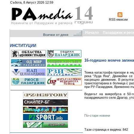
Събота, 8 Август 2026 12:59
RSS емисии
Начало
Пазарджик и рег
Всички от деня
ИНСТИТУЦИИ
16-годишно момче загина
Тежка катастрофа призори в не
река "Луда Яна". Движейки се
насрещно движение. В резулта
транспортирана в болница с ра
при РУ-Пазарджик. Временно пъ
Водачът на микробуса е 50-г
пазарджишкото село Драгор, ут
По-стари новини
Тази страница е видяна: 842