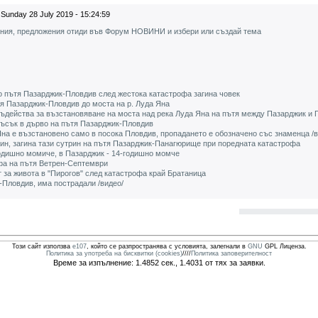
Sunday 28 July 2019 - 15:24:59
ения, предложения отиди във Форум НОВИНИ и избери или създай тема
о пътя Пазарджик-Пловдив след жестока катастрофа загина човек
я Пазарджик-Пловдив до моста на р. Луда Яна
съдейства за възстановяване на моста над река Луда Яна на пътя между Пазарджик и 
лъсък в дърво на пътя Пазарджик-Пловдив
на е възстановено само в посока Пловдив, пропадането е обозначено със знаменца /в
ин, загина тази сутрин на пътя Пазарджик-Панагюрище при поредната катастрофа
одишно момиче, в Пазарджик - 14-годишно момче
фа на пътя Ветрен-Септември
 за живота в "Пирогов" след катастрофа край Братаница
-Пловдив, има пострадали /видео/
Този сайт използва
e107
, който се разпространява с условията, залегнали в
GNU
GPL Лиценза.
Политика за употреба на бисквитки (cookies)
////
Политика заповерителност
Време за изпълнение: 1.4852 сек., 1.4031 от тях за заявки.