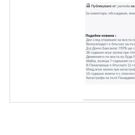
Публикувано от:
pamedia
на 
За коментари, обсъждания, мн
Подобни новини :
Ден след откриване на моста п
Велосипедист е блъснат на път
Д-р Дончо Баксанов: ГЕРБ ще 
36-годишен мъж загина при сб
Движението по моста на Луда Я
Майка, возеща 7-годишния си с
В Панагюрище е блъснато 11-г
Млад мъж загина при катастро
15-годишно момче е с опасност
Катастрофа на пътя Пазарджик