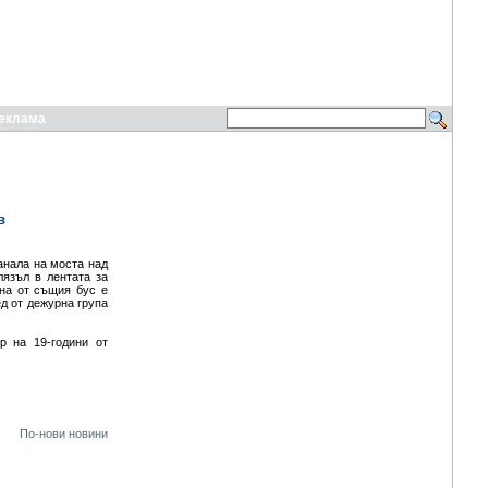
еклама
в
анала на моста над
лязъл в лентата за
ена от същия бус е
д от дежурна група
р на 19-години от
По-нови новини