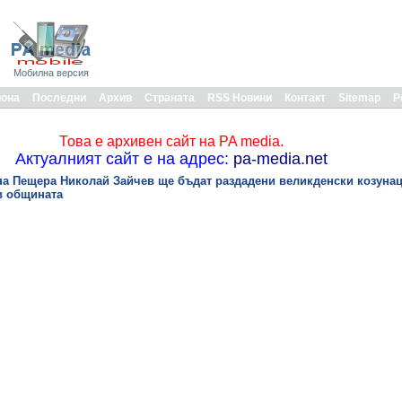
Мобилна версия
иона
Последни
Архив
Страната
RSS Новини
Контакт
Sitemap
Р
Това е архивен сайт на PA media.
Актуалният сайт е на адрес:
pa-media.net
на Пещера Николай Зайчев ще бъдат раздадени великденски козуна
в общината