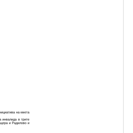
нициатива на кмета
а инвалида в трите
ещера и Радилово и