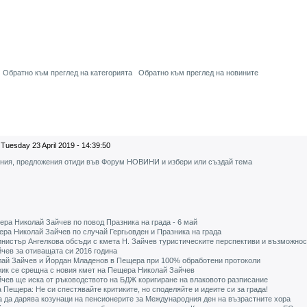
Обратно към преглед на категорията
Обратно към преглед на новините
Tuesday 23 April 2019 - 14:39:50
ения, предложения отиди във Форум НОВИНИ и избери или създай тема
ра Николай Зайчев по повод Празника на града - 6 май
ра Николай Зайчев по случай Гергьовден и Празника на града
нистър Ангелкова обсъди с кмета Н. Зайчев туристическите перспективи и възможнос
чев за отиващата си 2016 година
лай Зайчев и Йордан Младенов в Пещера при 100% обработени протоколи
ик се срещна с новия кмет на Пещера Николай Зайчев
чев ще иска от ръководството на БДЖ коригиране на влаковото разписание
 Пещера: Не си спестявайте критиките, но споделяйте и идеите си за града!
 да дарява козунаци на пенсионерите за Международния ден на възрастните хора