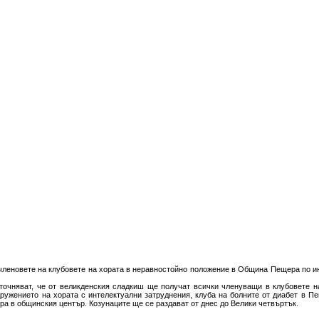
 членовете на клубовете на хората в неравностойно положение в Община Пещера по и
очняват, че от великденския сладкиш ще получат всички членуващи в клубовете н
ружението на хората с интелектуални затруднения, клуба на болните от диабет в П
ра в общинския център. Козунаците ще се раздават от днес до Велики четвъртък.