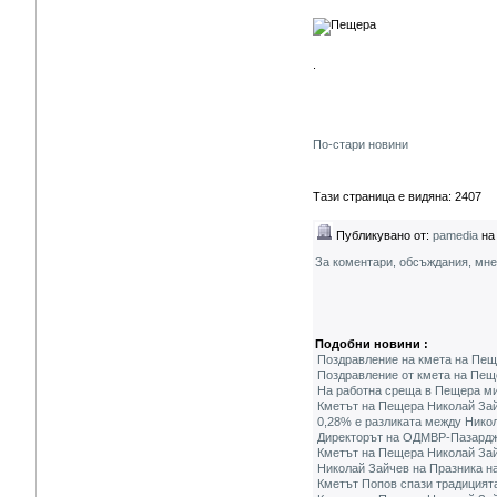
.
По-стари новини
Тази страница е видяна: 2407
Публикувано от:
pamedia
на 
За коментари, обсъждания, мн
Подобни новини :
Поздравление на кмета на Пеще
Поздравление от кмета на Пеще
На работна среща в Пещера ми
Кметът на Пещера Николай Зай
0,28% е разликата между Нико
Директорът на ОДМВР-Пазардж
Кметът на Пещера Николай Зай
Николай Зайчев на Празника на
Кметът Попов спази традицията