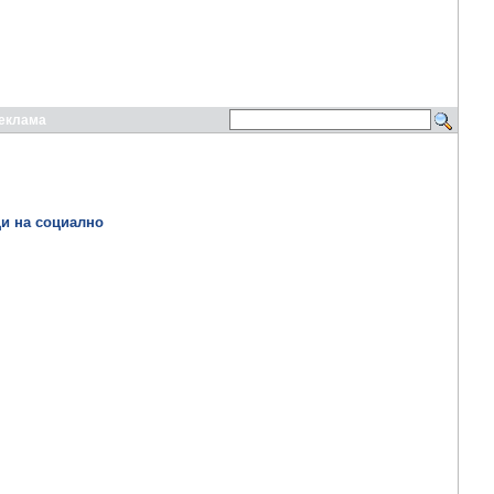
еклама
ци на социално