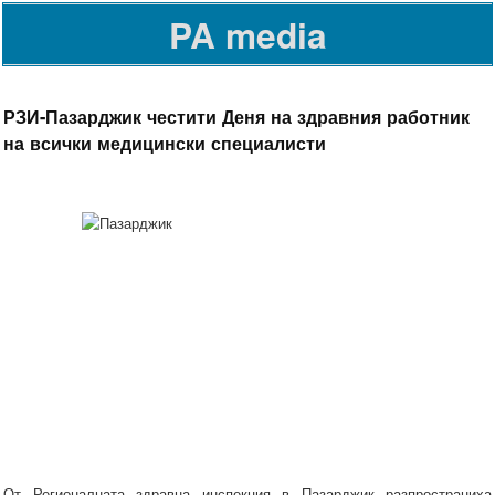
PA media
РЗИ-Пазарджик честити Деня на здравния работник
на всички медицински специалисти
От Регионалната здравна инспекция в Пазарджик разпространиха