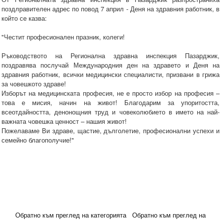
поздлравителен адрес по повод 7 април - Деня на здравния работник, в
който се казва:
"Честит професионален празник, колеги!
Ръководството на Регионална здравна инспекция Пазарджик,
поздравява послучай Международния ден на здравето и Деня на
здравния работник, всички медицински специалисти, призвани в грижа
за човешкото здраве!
Изборът на медицинската професия, не е просто избор на професия –
това е мисия, начин на живот! Благодарим за упоритостта,
всеотдайността, денонощния труд и човеколюбието в името на най-
важната човешка ценност – нашия живот!
Пожелаваме Ви здраве, щастие, дълголетие, професионални успехи и
семейно благополучие!"
Обратно към преглед на категорията
Обратно към преглед на