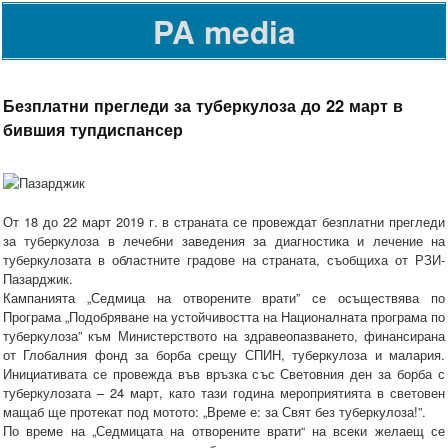
PA media
Безплатни прегледи за туберкулоза до 22 март в
бившия тупдиспансер
От 18 до 22 март 2019 г. в страната се провеждат безплатни прегледи
за туберкулоза в лечебни заведения за диагностика и лечение на
туберкулозата в областните градове на страната, съобщиха от РЗИ-
Пазарджик.
Кампанията „Седмица на отворените врати” се осъществява по
Програма „Подобряване на устойчивостта на Националната програма по
туберкулоза” към Министерството на здравеопазването, финансирана
от Глобалния фонд за борба срещу СПИН, туберкулоза и малария.
Инициативата се провежда във връзка със Световния ден за борба с
туберкулозата – 24 март, като тази година мероприятията в световен
мащаб ще протекат под мотото: „Време е: за Свят без туберкулоза!”.
По време на „Седмицата на отворените врати“ на всеки желаещ се