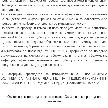
предлага скрининг за риска от туберкулоза чрез анкета и консултации.
На лицата, които са в риск, се извършват допълнителни прегледи и
изследвания.
Тази ежегодна проява е доказала своята ефективност за повишаване
на обществената информираност по отношение на заболяването и за
предоставяне на безплатен достъп до медицински услуги.
По време на проведени кампании през месеците март, юни, септември
и декември 2018 г. общо анкетирани за туберкулоза са 11 751 лица,
като на 6 935 в риск от туберкулоза са извършени медицински прегледи
и допълнителни изследвания. Открити са 120 лица с туберкулоза и 359
лица с латентна туберкулозна инфекция, на които е започнато лечение.
Инициативата се провежда от 2009 г. и е допринесла за по-добра
разкриваемост на случаите на туберкулоза и латентна туберкулозна
инфекция, ефективна превенция на туберкулозата в страната и
осигуряване на достъп до здравни грижи.
В Пазарджик прегледите се извършват в „СПЕЦИАЛИЗИРАНА
БОЛНИЦА ЗА АКТИВНО ЛЕЧЕНИЕ НА ПНЕВМО-ФТИЗИАТРИЧНИ
ЗАБОЛЯВАНИЯ – ПАЗАРДЖИК” ЕООД, ул. „Болнична” № 15 ет. 2 .
Обратно към преглед на категорията
Обратно към преглед на
новините