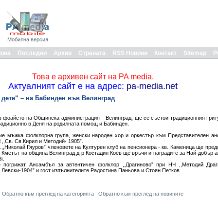
Мобилна версия
иона
Последни
Архив
Страната
RSS Новини
Контакт
Sitemap
Р
Това е архивен сайт на PA media.
Актуалният сайт е на адрес:
pa-media.net
 дете“ – на Бабинден във Велинград
във фоайето на Общинска администрация – Велинград, ще се състои традиционният рит
радиционно в Деня на родилната помощ и Бабинден.
ие мъжка фолклорна група, женски народен хор и оркестър към Представителен ан
,,Св. Св.Кирил и Методий- 1905”.
. „Николай Гяуров” членовете на Културен клуб на пенсионера - кв. Каменица ще пре
 Кметът на община Велинград д-р Костадин Коев ще връчи и наградите за Най-добър а
г.
 погрижат Ансамбъл за автентичен фолклор ,,Драгиново” при НЧ ,,Методий Драг
 Левски-1904” и гост изпълнителите Радостина Паньова и Стоян Петков.
Обратно към преглед на категорията
Обратно към преглед на новините