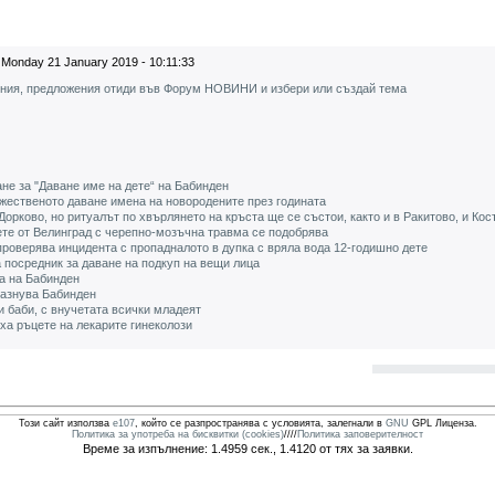
Monday 21 January 2019 - 10:11:33
ения, предложения отиди във Форум НОВИНИ и избери или създай тема
не за "Даване име на дете“ на Бабинден
ржественото даване имена на новородените през годината
орково, но ритуалът по хвърлянето на кръста ще се състои, както и в Ракитово, и Ко
ете от Велинград с черепно-мозъчна травма се подобрява
роверява инцидента с пропадналото в дупка с вряла вода 12-годишно дете
 посредник за даване на подкуп на вещи лица
а на Бабинден
разнува Бабинден
 баби, с внучетата всички младеят
ха ръцете на лекарите гинеколози
Този сайт използва
e107
, който се разпространява с условията, залегнали в
GNU
GPL Лиценза.
Политика за употреба на бисквитки (cookies)
////
Политика заповерителност
Време за изпълнение: 1.4959 сек., 1.4120 от тях за заявки.