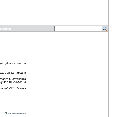
еклама
уал „Даване име на
самбъл за народни
дставят възстановка
кушер-гинеколог на
инов-1936”, Мъжка
По-нови новини