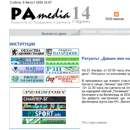
Събота, 8 Август 2026 15:07
RSS емисии
Начало
Пазарджик и рег
Всички от деня
ИНСТИТУЦИИ
Ритуалът „Даване име на
На 21 януари, от 10:30 часа, 
дете”. Ритуалът се изпълнява т
В програмата ще вземат участ
песни и танци „Чепино” при ОНЧ 
От 11:30 часа на сцената на пл
на народния обичай „Поливане”.
България и на Велинград за 2018
За доброто настроение ще се
фолклорна група при НЧ ,,Васил
По-стари новини