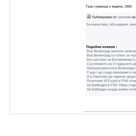
Тази страница е видяна: 2900
Публикувано от:
pamedia
на 
За коментари, обсъждания, мн
Подобни новини :
Във Велинград започна записва
Във Велинград се готвят за тъ
Без шествие на Богоявление в Д
Състоянието на 3-годишното д
Прокуратурата във Велинград п
Съдът ще гледа наказанието на
И в Ракитово ще наричат децат
Почетният КГБ клуб в РЗИ отп
На Бабинден в РЗИ: Няма стари
На Бабинден млади майки поля