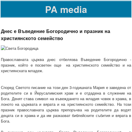
PA media
Днес е Въведение Богородично и празник на
християнското семейство
Православната църква днес отбелязва Въведение Богородично -
празник, който е посветен още на християнското семейство и на
християнската младеж.
Според Светото писание на този ден 3-годишната Мария е заведена от
родителите си в Йерусалимския храм и е отдадена в служение на
Бога. Денят става символ на въвеждането на младия човек в храма, в
лоното на църквата и вярата и на християнското семейство. На този
празник православната църква препоръчва на родителите да водят
децата си в храма и да им разказват библейските събития и вярата в
Бога.