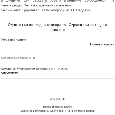
В днешния ден църквата „Свето Въведение Богородично“ в
Панагюрище отбелязва храмовия си празник.
На снимката: Църквата "Света Богородица" в Пазарджик
Обратно към преглед на категорията
Обратно към преглед на
новините
По-стари новини
По-нови новини
Тази страница е видяна: 10155
pamedia
on Wednesday 21 November 2018 - 11:23:26
Add Comment
.
View Full Site
Mobile Theme by Martinj
Време за изпълнение: 1.5340 сек., 1.4676 от тях за заявки.