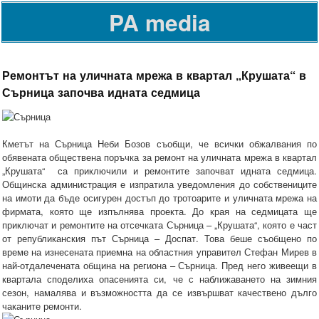
PA media
Ремонтът на уличната мрежа в квартал „Крушата“ в
Сърница започва идната седмица
Кметът на Сърница Неби Бозов съобщи, че всички обжалвания по
обявената обществена поръчка за ремонт на уличната мрежа в квартал
„Крушата“ са приключили и ремонтите започват идната седмица.
Общинска администрация е изпратила уведомления до собствениците
на имоти да бъде осигурен достъп до тротоарите и уличната мрежа на
фирмата, която ще изпълнява проекта. До края на седмицата ще
приключат и ремонтите на отсечката Сърница – „Крушата“, която е част
от републиканския път Сърница – Доспат. Това беше съобщено по
време на изнесената приемна на областния управител Стефан Мирев в
най-отдалечената община на региона – Сърница. Пред него живеещи в
квартала споделиха опасенията си, че с наближаването на зимния
сезон, намалява и възможността да се извършват качествено дълго
чаканите ремонти.