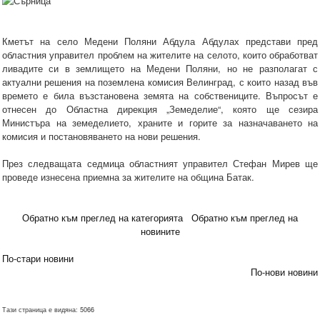
Кметът на село Медени Поляни Абдула Абдулах представи пред
областния управител проблем на жителите на селото, които обработват
ливадите си в землището на Медени Поляни, но не разполагат с
актуални решения на поземлена комисия Велинград, с които назад във
времето е била възстановена земята на собствениците. Въпросът е
отнесен до Областна дирекция „Земеделие“, която ще сезира
Министъра на земеделието, храните и горите за назначаването на
комисия и постановяването на нови решения.
През следващата седмица областният управител Стефан Мирев ще
проведе изнесена приемна за жителите на община Батак.
Обратно към преглед на категорията
Обратно към преглед на
новините
По-стари новини
По-нови новини
Тази страница е видяна: 5066