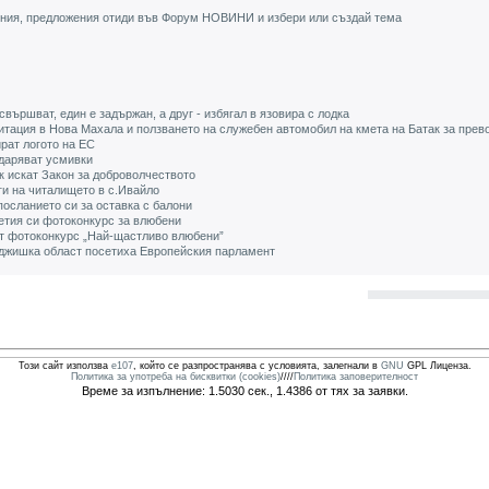
ения, предложения отиди във Форум НОВИНИ и избери или създай тема
 свършват, един е задържан, а друг - избягал в язовира с лодка
гитация в Нова Махала и ползването на служебен автомобил на кмета на Батак за прев
рат логото на ЕС
даряват усмивки
к искат Закон за доброволчеството
ги на читалището в с.Ивайло
осланието си за оставка с балони
етия си фотоконкурс за влюбени
т фотоконкурс „Най-щастливо влюбени”
джишка област посетиха Европейския парламент
Този сайт използва
e107
, който се разпространява с условията, залегнали в
GNU
GPL Лиценза.
Политика за употреба на бисквитки (cookies)
////
Политика заповерителност
Време за изпълнение: 1.5030 сек., 1.4386 от тях за заявки.