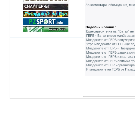
За коментари, обсъждания, мн
Подобни новини :
Бракониерите на яз. "Батак" не
ГЕРБ - Батак внесе жалба за а
Младежите от ГЕРБ популяризи
Утре младежите от ГЕРБ ще по
Младежите от ГЕРБ - Пазарджи
Младежите от ГЕРБ дариха кни
Младежите от ГЕРБ изпратиха п
Младежите от ГЕРБ обявиха тр
Младежите от ГЕРБ организира
И младежите на ГЕРБ от Пазар