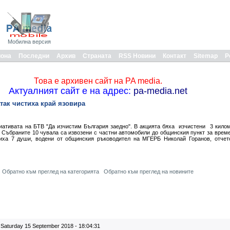
Мобилна версия
иона
Последни
Архив
Страната
RSS Новини
Контакт
Sitemap
Р
Това е архивен сайт на PA media.
Актуалният сайт е на адрес:
pa-media.net
так чистиха край язовира
иативата на БТВ "Да изчистим България заедно". В акцията бяха изчистени 3 кило
и. Събраните 10 чувала са извозени с частни автомобили до общинския пункт за врем
чиха 7 души, водени от общинския ръководител на МГЕРБ Николай Горанов, отчет
Обратно към преглед на категорията
Обратно към преглед на новините
Saturday 15 September 2018 - 18:04:31