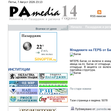
Петък, 7 Август 2026 23:13
RSS емисии
Начало
Пазарджик и рег
Всички от деня
Младежите на ГЕРБ от Ба
МГЕРБ Батак се включи в иниц
ивица на яз. Батак от отпадъц
отпадъци. В акцията се вклю
ИНСТИТУЦИИ
партийна структура.
По-стари новини
Тази страница е видяна: 5078
Публикувано от:
pamedia
на 