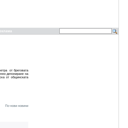
еклама
метра от бреговата
енно депониране на
оха от общинската
По-нови новини