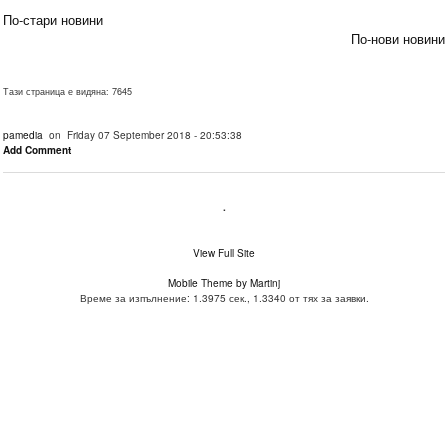
По-стари новини
По-нови новини
Тази страница е видяна: 7645
pamedia
on Friday 07 September 2018 - 20:53:38
Add Comment
.
View Full Site
Mobile Theme by Martinj
Време за изпълнение: 1.3975 сек., 1.3340 от тях за заявки.