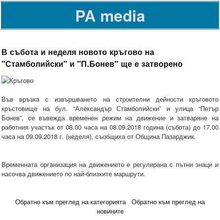
PA media
В събота и неделя новото кръгово на
"Стамболийски" и "П.Бонев" ще е затворено
Във връзка с извършването на строителни дейности кръговото
кръстовище на бул. “Александър Стамболийски” и улица “Петър
Бонев”, се въвежда временен режим на движение и затваряне на
работния участък от 08.00 часа на 08.09.2018 година (събота) до 17.00
часа на 09.09.2018 г. (неделя), съобщиха от Община Пазарджик.
Временната организация на движението е регулирана с пътни знаци и
насочва движението по най-близките маршрути.
Обратно към преглед на категорията
Обратно към преглед на
новините