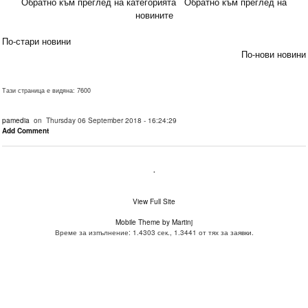
Обратно към преглед на категорията
Обратно към преглед на
новините
По-стари новини
По-нови новини
Тази страница е видяна: 7600
pamedia
on Thursday 06 September 2018 - 16:24:29
Add Comment
.
View Full Site
Mobile Theme by Martinj
Време за изпълнение: 1.4303 сек., 1.3441 от тях за заявки.