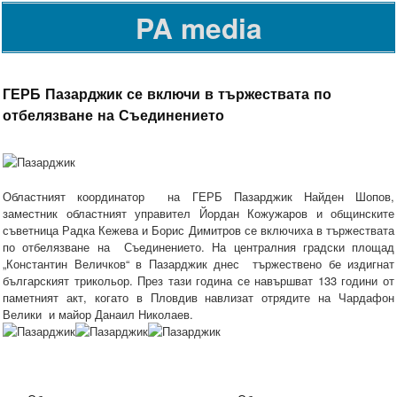
PA media
ГЕРБ Пазарджик се включи в тържествата по
отбелязване на Съединението
Областният координатор на ГЕРБ Пазарджик Найден Шопов,
заместник областният управител Йордан Кожужаров и общинските
съветница Радка Кежева и Борис Димитров се включиха в тържествата
по отбелязване на Съединението. На централния градски площад
„Константин Величков“ в Пазарджик днес тържествено бе издигнат
българският трикольор. През тази година се навършват 133 години от
паметният акт, когато в Пловдив навлизат отрядите на Чардафон
Велики и майор Данаил Николаев.