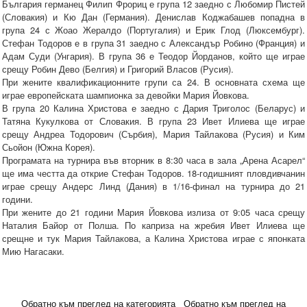
България германец Филип Фрориц е група 12 заедно с Любомир Пистей
(Словакия) и Кю Дан (Германия). Денислав Коджабашев попадна в
група 24 с Жоао Жералдо (Португалия) и Ерик Глод (Люксембург).
Стефан Тодоров е в група 31 заедно с Александър Робино (Франция) и
Адам Суди (Унгария). В група 36 е Теодор Йорданов, който ще играе
срещу Робин Дево (Белгия) и Григорий Власов (Русия).
При жените квалификационните групи са 24. В основната схема ще
играе европейската шампионка за девойки Мария Йовкова.
В група 20 Калина Христова е заедно с Дария Триголос (Беларус) и
Татяна Кукулкова от Словакия. В група 23 Ивет Илиева ще играе
срещу Андреа Тодорович (Сърбия), Мария Тайлакова (Русия) и Ким
Сьойон (Южна Корея).
Програмата на турнира във вторник в 8:30 часа в зала „Арена Асарел“
ще има честта да открие Стефан Тодоров. 18-годишният пловдивчанин
играе срещу Андерс Линд (Дания) в 1/16-финал на турнира до 21
години.
При жените до 21 години Мария Йовкова излиза от 9:05 часа срещу
Наталия Байор от Полша. По каприза на жребия Ивет Илиева ще
срещне и тук Мария Тайлакова, а Калина Христова играе с японката
Мию Нагасаки.
Обратно към преглед на категорията
Обратно към преглед на