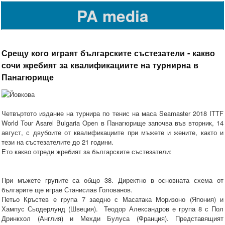
PA media
Срещу кого играят българските състезатели - какво
сочи жребият за квалификациите на турнирна в
Панагюрище
Четвъртото издание на турнира по тенис на маса Seamaster 2018 ITTF
World Tour Asarel Bulgaria Open в Панагюрище започва във вторник, 14
август, с двубоите от квалификациите при мъжете и жените, както и
тези на състезателите до 21 години.
Ето какво отреди жребият за българските състезатели:
При мъжете групите са общо 38. Директно в основната схема от
българите ще играе Станислав Голованов.
Петьо Кръстев е група 7 заедно с Масатака Моризоно (Япония) и
Хампус Сьодерлунд (Швеция). Теодор Александров е група 8 с Пол
Дринкхол (Англия) и Мехди Булуса (Франция). Представящият