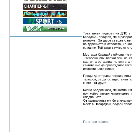
Това заяви лидерът на ДПС в 
Карадайъ сподели, че е разбра
интернет. За да се свърже с н
на дарението и отбеляза, че ка
младите. Той дари ваучер от сто
Мустафа Карадайъ обясни, че т
Особено бях впечатлен, че еди
хартията остарява, но книгата
самите ние да провеждаме такав
икономически живот.
Преди да отправи пожеланията 
телефон, за да осъществява ко
книги - от друга.
Кирил Балдев каза, че кампания
при който изгоря читалището 
следващото.
От кампанията му бе впечатлен
мое!“ в Пазарджик, подари табл
По-стари новини