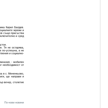
ника Кирил Балдев.
социалните мрежи и
пов също присъства
включително и сред
стои.
е. Тя не остарява,
е по-успешна, а не
твения и социално-
имназия, - мобилен
ат необходимост от
ра в с. Мененкьово,
ниги, ще направи и
ър вечер, столетие
По-нови новини