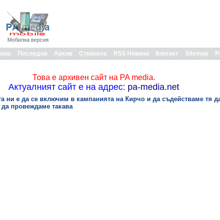
Мобилна версия
иона
Последни
Архив
Страната
RSS Новини
Контакт
Sitemap
Р
Това е архивен сайт на PA media.
Актуалният сайт е на адрес:
pa-media.net
а ни е да се включим в кампанията на Кирчо и да съдействаме тя д
е да провеждаме такава