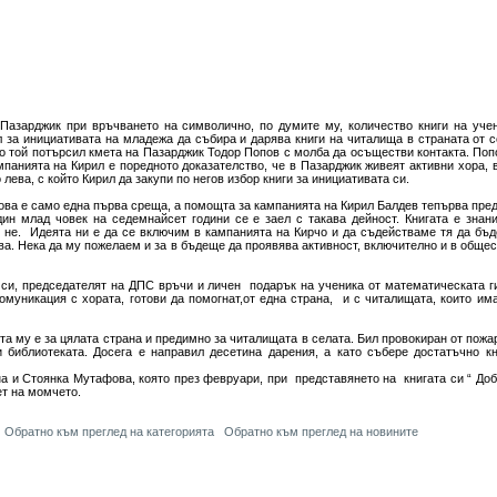
Пазарджик при връчването на символично, по думите му, количество книги на уче
л за инициативата на младежа да събира и дарява книги на читалища в страната от 
его той потърсил кмета на Пазарджик Тодор Попов с молба да осъществи контакта. По
мпанията на Кирил е поредното доказателство, че в Пазарджик живеят активни хора, 
 лева, с който Кирил да закупи по негов избор книги за инициативата си.
ова е само една първа среща, а помощта за кампанията на Кирил Балдев тепърва пред
н млад човек на седемнайсет години се е заел с такава дейност. Книгата е знани
 - не. Идеята ни е да се включим в кампанията на Кирчо и да съдействаме тя да бъд
а. Нека да му пожелаем и за в бъдеще да проявява активност, включително и в общес
си, председателят на ДПС връчи и личен подарък на ученика от математическата г
муникация с хората, готови да помогнат,от една страна, и с читалищата, които им
та му е за цялата страна и предимно за читалищата в селата. Бил провокиран от пожа
и библиотеката. Досега е направил десетина дарения, а като събере достатъчно к
а и Стоянка Мутафова, която през февруари, при представянето на книгата си “ Доб
ет на момчето.
Обратно към преглед на категорията
Обратно към преглед на новините