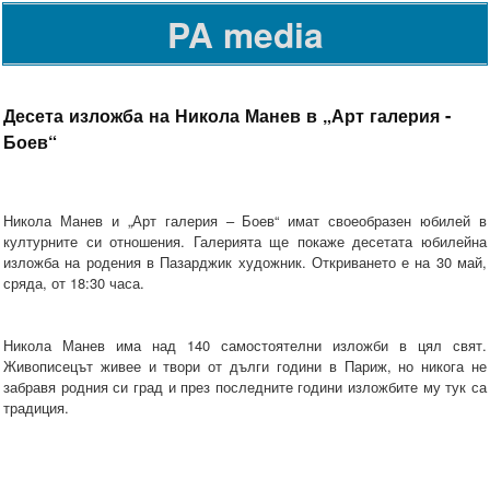
PA media
Десета изложба на Никола Манев в „Арт галерия -
Боев“
Никола Манев и „Арт галерия – Боев“ имат своеобразен юбилей в
културните си отношения. Галерията ще покаже десетата юбилейна
изложба на родения в Пазарджик художник. Откриването е на 30 май,
сряда, от 18:30 часа.
Никола Манев има над 140 самостоятелни изложби в цял свят.
Живописецът живее и твори от дълги години в Париж, но никога не
забравя родния си град и през последните години изложбите му тук са
традиция.