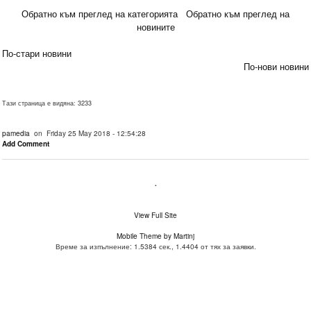
Обратно към преглед на категорията
Обратно към преглед на
новините
По-стари новини
По-нови новини
Тази страница е видяна: 3233
pamedia
on Friday 25 May 2018 - 12:54:28
Add Comment
.
View Full Site
Mobile Theme by Martinj
Време за изпълнение: 1.5384 сек., 1.4404 от тях за заявки.