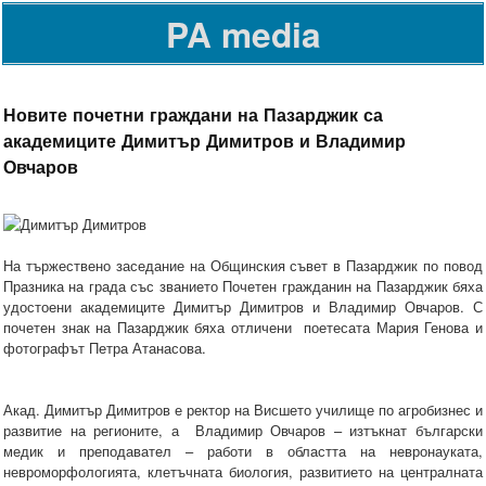
PA media
Новите почетни граждани на Пазарджик са
академиците Димитър Димитров и Владимир
Овчаров
На тържествено заседание на Общинския съвет в Пазарджик по повод
Празника на града със званието Почетен гражданин на Пазарджик бяха
удостоени академиците Димитър Димитров и Владимир Овчаров. С
почетен знак на Пазарджик бяха отличени поетесата Мария Генова и
фотографът Петра Атанасова.
Акад. Димитър Димитров е ректор на Висшето училище по агробизнес и
развитие на регионите, а Владимир Овчаров – изтъкнат български
медик и преподавател – работи в областта на невронауката,
невроморфологията, клетъчната биология, развитието на централната