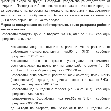
Дирекция “Бюро по труда”- Пазарджик уведомява работодателите от
общините Пазарджик и Лесичово, че разполага с финансови средства
за сключване на договори за ползване на програми и насърчителни
мерки за заетост и обучение по Закона за насърчаване на заетостта
(ЗНЗ) през април 2018 г., както следва:
Мерки за насърчаване на работодателите, които разкриват работни
места и наемат:
безработни младежи до 29 г. възраст (чл. 36, ал.1 от ЗНЗ) - свободни
средства – 2 872.00 лв.;
безработни лица на първите 5 работни места разкрити от
работодатели-микропредприятия (чл.50 от ЗНЗ) - свободни
средства - 5123,51 лв.;
безработни лица с трайни увреждания включително
военноинвалиди на пълно или непълно работно време (чл. 52,
ал. 1 от ЗНЗ) - свободни средства - 3308,00 лв.;
безработни лица-самотни родители (осиновители) и/или майки
(осиновителки) с деца до 5-годишна възраст (чл. 53а от ЗНЗ) -
свободни средства - 3491,25 лв.;
безработни над 55-годишна възраст (чл.55а от ЗНЗ) - свободни
средства - 6380,00 лв.;
продължително безработни лица (чл.55в от ЗНЗ) - свободни
средства -3960,00 лв.;
до 24-годишна възраст, или безработни над 50 години, или