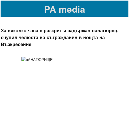
PA media
За няколко часа е разкрит и задържан панагюрец,
счупил челюста на съгражданин в нощта на
Възкресение