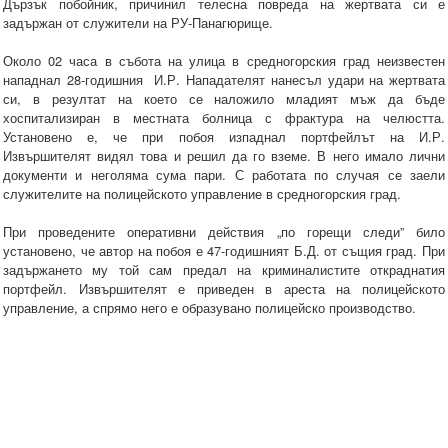
Дързък побойник, причинил телесна повреда на жертвата си е
задържан от служители на РУ-Панагюрище.
Около 02 часа в събота на улица в средногорския град неизвестен
нападнал 28-годишния И.Р. Нападателят нанесъл удари на жертвата
си, в резултат на което се наложило младият мъж да бъде
хоспитализиран в местната болница с фрактура на челюстта.
Установено е, че при побоя изпаднал портфейлът на И.Р.
Извършителят видял това и решил да го вземе. В него имало лични
документи и неголяма сума пари. С работата по случая се заели
служителите на полицейското управление в средногорския град.
При проведените оперативни действия „по горещи следи” било
установено, че автор на побоя е 47-годишният Б.Д. от същия град. При
задържането му той сам предал на криминалистите откраднатия
портфейл. Извършителят е приведен в ареста на полицейското
управление, а спрямо него е образувано полицейско производство.