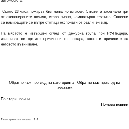
автомобила.
Около 23 часа пожарът бил напълно изгасен. Стихията засегнала три
от експонираните возила, старо пиано, компютърна техника. Спасени
са намиращите се вътре стотици експонати от различен вид.
На мястото е извършен оглед от дежурна група при РУ-Пещера,
изясняват се щетите причинени от пожара, както и причините за
неговото възникване.
Обратно към преглед на категорията
Обратно към преглед на
новините
По-стари новини
По-нови новини
Тази страница е видяна: 1218