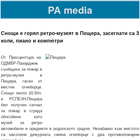
PA media
Снощи е горял ретро-музеят в Пещера, засегнати са 3
коли, пиано и компютри
От Пресцентъра на
ОДМВР-Пазарджик
съобщиха за пожар в
ретро-музея в
Пещера, гасен от
местни огнеборци.
Снощи около 20.50ч.
в РСПБЗН-Пещера
бил получен сигнал
за пожар в сграда
обособена като
музей за ретро
автомобили и предмети в родопското градче. Незабавно към мястото
са насочени дежурната смяна огнеборци с два противопожарни