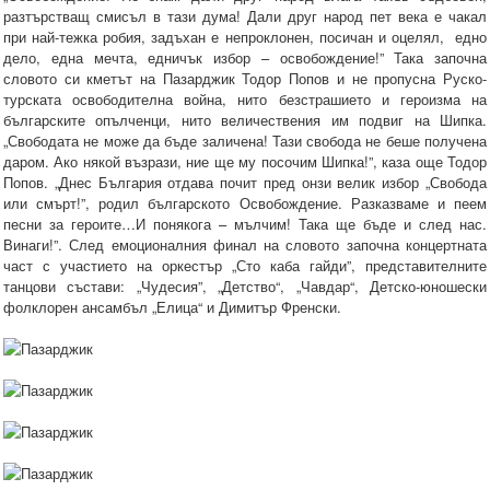
разтърстващ смисъл в тази дума! Дали друг народ пет века е чакал
при най-тежка робия, задъхан е непроклонен, посичан и оцелял, едно
дело, една мечта, едничък избор – освобождение!” Така започна
словото си кметът на Пазарджик Тодор Попов и не пропусна Руско-
турската освободителна война, нито безстрашието и героизма на
българските опълченци, нито величествения им подвиг на Шипка.
„Свободата не може да бъде заличена! Тази свобода не беше получена
даром. Ако някой възрази, ние ще му посочим Шипка!”, каза още Тодор
Попов. „Днес България отдава почит пред онзи велик избор „Свобода
или смърт!”, родил българското Освобождение. Разказваме и пеем
песни за героите…И понякога – мълчим! Така ще бъде и след нас.
Винаги!”. След емоционалния финал на словото започна концертната
част с участието на оркестър „Сто каба гайди”, представителните
танцови състави: „Чудесия”, „Детство“, „Чавдар“, Детско-юношески
фолклорен ансамбъл „Елица“ и Димитър Френски.