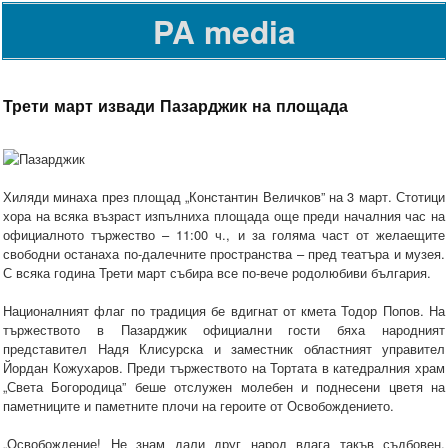
PA media
Трети март извади Пазарджик на площада
Хиляди минаха през площад „Константин Величков” на 3 март. Стотици
хора на всяка възраст изпълниха площада още преди началния час на
официалното тържество – 11:00 ч., и за голяма част от желаещите
свободни останаха по-далечните пространства – пред театъра и музея.
С всяка година Трети март събира все по-вече родолюбиви българия.
Националният флаг по традиция бе вдигнат от кмета Тодор Попов. На
тържеството в Пазарджик официални гости бяха народният
представител Надя Клисурска и заместник областният управител
Йордан Кожухаров. Преди тържеството на Тортата в катедралния храм
„Света Богородица” беше отслужен молебен и поднесени цветя на
паметниците и паметните плочи на героите от Освобождението.
„Освобождение! Не знам дали друг народ влага такъв съдбовен,