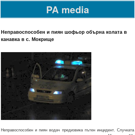
PA media
Неправоспособен и пиян шофьор обърна колата в
канавка в с. Мокрище
Неправоспособен и пиян водач предизвика пътен инцидент. Случката