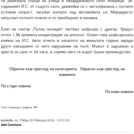
се разиграла снощи на улица в пазарджишкото село Мокрище. 36-
годишният И.С. от същото село, движейки се с несъобразена с пътните
условия скорост, загубил контрол над автомобила си. Мерцедесът
напуснал пътното платно и се преобърнал в канавка.
Екип на сектор „Пътна полиция“ тествал шофьора с дрегер. Уредът
отчел 1.96 промила концентрация на алкохол. Освен това шофьорската
книжка на И.С. била отнета в началото на миналата година заради
друго извършено от него нарушение на пътя. Мъжът е задържан в
ареста за срок от 24 часа, а спрямо него се водят бързи производства.
Обратно към преглед на категорията
Обратно към преглед на
новините
По-стари новини
По-нови новини
Тази страница е видяна: 991
pamedia
on Friday 23 February 2018 - 13:31:03
Add Comment