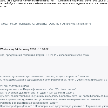
 работят в едни от най-големите и известни IT компании в страната. Вече тече срокът 
на фейсбук страницата на събитието можете да следите последните новости - очаква 
ъстав.
Обратно към преглед на категорията
Обратно към преглед на новините
Wednesday 14 February 2018 - 15:10:02
ения, предложения отиди във Форум НОВИНИ и избери или създай тема
ят наши студенти на дистанционни стажове, за да се върнат в България
вото на демокрация в една държава се определя от активното участие на гражданите в
ти при пътуване с влак
явили участие във Втория фолклорен събор "Св. Константин"
шилите ученици, докато станат студенти или започнат работа
кументи за настаняване на ученици и студенти в апартамента на Георги Герасимов в 
че са приети за студенти след успешно представяне на национално състезание
 Ракитово в инициативи за безопасност на пътя
 „Професор Марин Дринов“ в Панагюрище са допуснати до участие в Националния учен