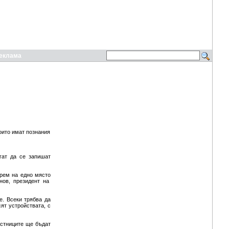
еклама
оито имат познания
гат да се запишат
рем на едно място
нов, президент на
. Всеки трябва да
сят устройствата, с
астниците ще бъдат