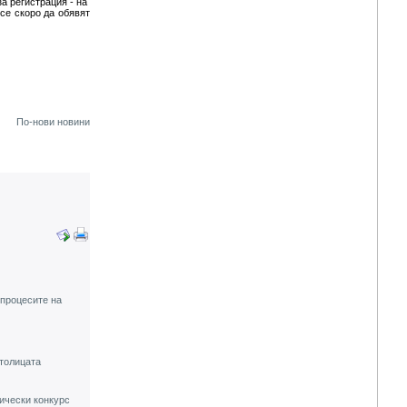
за регистрация - на
се скоро да обявят
По-нови новини
 процесите на
столицата
ически конкурс