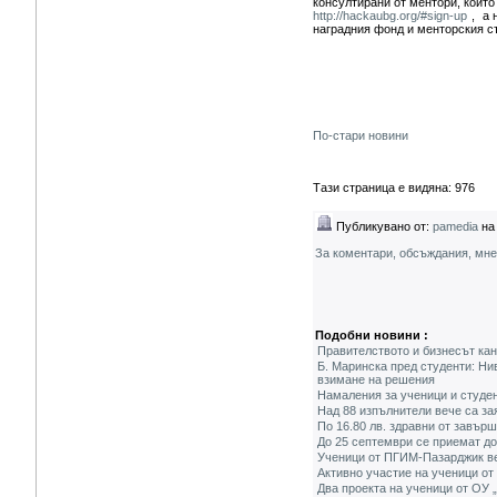
консултирани от ментори, които
http://hackaubg.org/#sign-up
, а 
наградния фонд и менторския с
По-стари новини
Тази страница е видяна: 976
Публикувано от:
pamedia
на 
За коментари, обсъждания, мн
Подобни новини :
Правителството и бизнесът кан
Б. Маринска пред студенти: Ни
взимане на решения
Намаления за ученици и студен
Над 88 изпълнители вече са за
По 16.80 лв. здравни от завър
До 25 септември се приемат до
Ученици от ПГИМ-Пазарджик ве
Активно участие на ученици от
Два проекта на ученици от ОУ