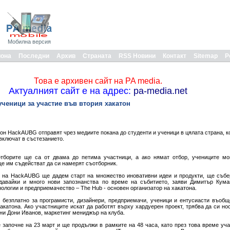
Мобилна версия
иона
Последни
Архив
Страната
RSS Новини
Контакт
Sitemap
Р
Това е архивен сайт на PA media.
Актуалният сайт е на адрес:
pa-media.net
ученици за участие във втория хакатон
он HackAUBG отправят чрез медиите покана до студенти и ученици в цялата страна, к
 включат в състезанието.
отборите ще са от двама до петима участници, а ако нямат отбор, учениците мо
ще им съдействат да си намерят съотборник.
е на HackAUBG ще дадем старт на множество иновативни идеи и продукти, ще събе
давайки и много нови запознанства по време на събитието, заяви Димитър Кума
нологии и предприемачество – The Hub - основен организатор на хакатона.
езплатно за програмисти, дизайнери, предприемачи, ученици и ентусиасти въобще
акaтона. Ако участниците искат да работят върху хардуерен проект, трябва да си но
сни Дони Иванов, маркетинг мениджър на клуба.
започне на 23 март и ще продължи в рамките на 48 часа, като през това време уч