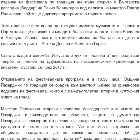
издание на фестивала по традиция ще бъде открито с Българска
рапсодия „Вардар” на Панчо Владигеров под палката на маестро Григор
Паликаров, който ще дирижира програмата в първата вечер.
Тази година на фестивала ще гостуват именити музиканти от Полша и
Португалия, ще се изявят и младите български таланти Георги Василев
и Емануил Иванов, както и големите имена на българската джаз и
класическа музика – Антони Дончев и Валентин Геров.
Съпътстващата изложба „Изкуство и дух от планината“ ще представи
творби от пленер на Дружествата на пазарджишките художници и
писатели, състоял се през 2017 г.
Откриването на фестивалната програма е в 18,30 часа. Община
Пазарджик по традиция се обърна към местния бизнес за финансова
подкрепа на фестивала, който е с най-дълголетна история в културния
живот на града.
Маестро Паликаров отправи специална благодарност към кмета на
Пазарджик и ръководството на общината, защото по думите му
Пазарджик е пример по отношение на подкрепата, която осигурява за
културата и оркестъра в частност. "Аз съм много задължен, че
общината продължава да се грижи за оркестъра, той да
просъществува и да прославя града ни", каза още Григор Паликаров.