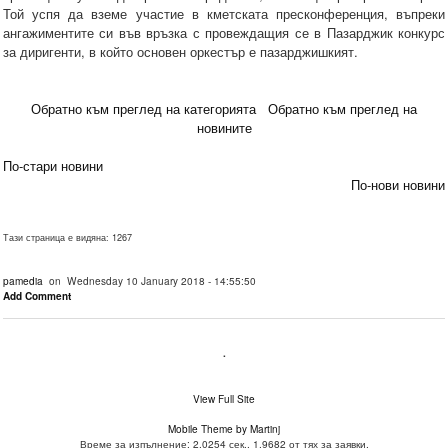
Той успя да вземе участие в кметската пресконференция, въпреки
ангажиментите си във връзка с провеждащия се в Пазарджик конкурс
за диригенти, в който основен оркестър е пазарджишкият.
Обратно към преглед на категорията
Обратно към преглед на
новините
По-стари новини
По-нови новини
Тази страница е видяна: 1267
pamedia
on Wednesday 10 January 2018 - 14:55:50
Add Comment
.
View Full Site
Mobile Theme by Martinj
Време за изпълнение: 2.0254 сек., 1.9682 от тях за заявки.