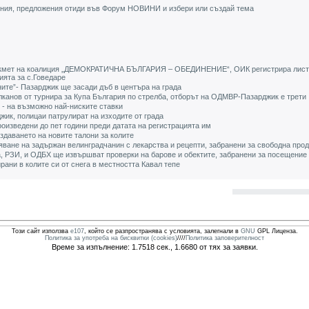
ения, предложения отиди във Форум НОВИНИ и избери или създай тема
а кмет на коалиция „ДЕМОКРАТИЧНА БЪЛГАРИЯ – ОБЕДИНЕНИЕ“, ОИК регистрира лист
ията за с.Говедаре
ите”- Пазарджик ще засади дъб в центъра на града
канов от турнира за Купа България по стрелба, отборът на ОДМВР-Пазарджик е трети
 - на възможно най-ниските ставки
жик, полицаи патрулират на изходите от града
роизведени до пет години преди датата на регистрацията им
здаването на новите талони за колите
ване на задържан велинградчанин с лекарства и рецепти, забранени за свободна про
, РЗИ, и ОДБХ ще извършват проверки на барове и обектите, забранени за посещение
рани в колите си от снега в местността Кавал тепе
Този сайт използва
e107
, който се разпространява с условията, залегнали в
GNU
GPL Лиценза.
Политика за употреба на бисквитки (cookies)
////
Политика заповерителност
Време за изпълнение: 1.7518 сек., 1.6680 от тях за заявки.