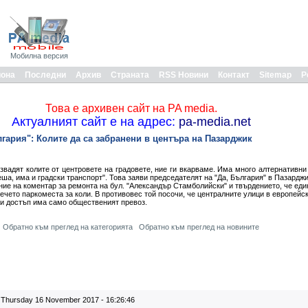
Мобилна версия
иона
Последни
Архив
Страната
RSS Новини
Контакт
Sitemap
Р
Това е архивен сайт на PA media.
Актуалният сайт е на адрес:
pa-media.net
лгария": Колите да са забранени в центъра на Пазарджик
звадят колите от центровете на градовете, ние ги вкарваме. Има много алтернативни
пеша, има и градски транспорт". Това заяви председателят на "Да, България" в Пазардж
ие на коментар за ремонта на бул. "Александър Стамболийски" и твърдението, че еди
вечето паркоместа за коли. В противовес той посочи, че централните улици в европейс
ли достъп има само общественият превоз.
Обратно към преглед на категорията
Обратно към преглед на новините
Thursday 16 November 2017 - 16:26:46