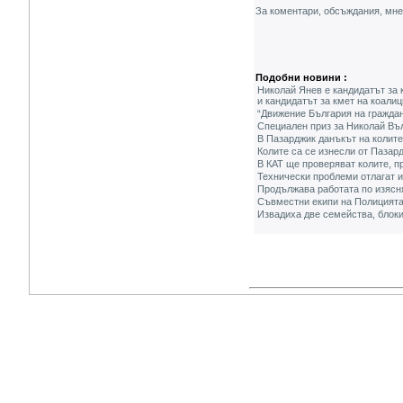
За коментари, обсъждания, мн
Подобни новини :
Николай Янев е кандидатът з
и кандидатът за кмет на коалиц
“Движение България на граждан
Специален приз за Николай Въл
В Пазарджик данъкът на колите
Колите са се изнесли от Пазард
В КАТ ще проверяват колите, п
Технически проблеми отлагат и
Продължава работата по изясня
Съвместни екипи на Полицията
Извадиха две семейства, блоки