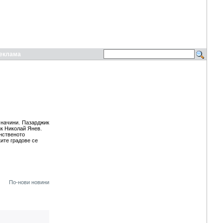
еклама
 начини. Пазарджик
ик Николай Янев.
нственото
ките градове се
По-нови новини