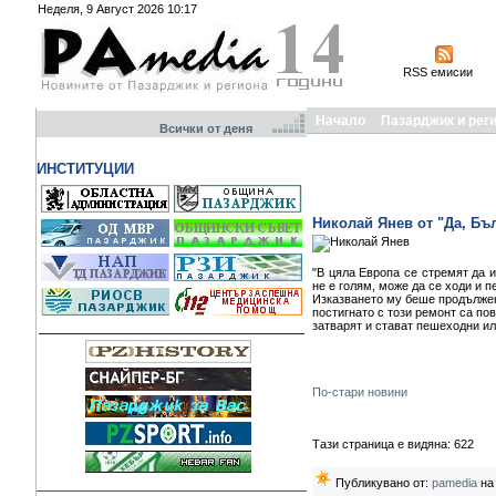
Неделя, 9 Август 2026 10:17
RSS емисии
Начало
Пазарджик и рег
Всички от деня
ИНСТИТУЦИИ
Николай Янев от "Да, Бъ
"В цяла Европа се стремят да и
не е голям, може да се ходи и 
Изказването му беше продължен
постигнато с този ремонт са по
затварят и стават пешеходни и
По-стари новини
Тази страница е видяна: 622
Публикувано от:
pamedia
на 