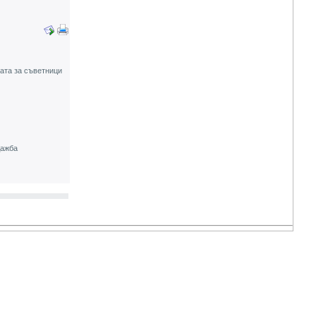
ата за съветници
дажба