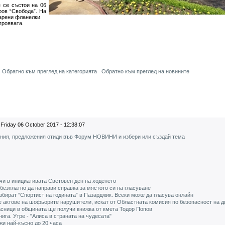
 състои на 06
ров “Свобода”. На
арени фланелки.
роявата.
Обратно към преглед на категорията
Обратно към преглед на новините
Friday 06 October 2017 - 12:38:07
ения, предложения отиди във Форум НОВИНИ и избери или създай тема
и в инициативата Световен ден на ходенето
 безплатно да направи справка за мястото си на гласуване
збират “Спортист на годината” в Пазарджик. Всеки може да гласува онлайн
е актове на шофьорите нарушители, искат от Областната комисия по безопасност на 
асници в общината ще получи книжка от кмета Тодор Попов
ига. Утре - "Алиса в страната на чудесата"
жи най-късно до 20 часа