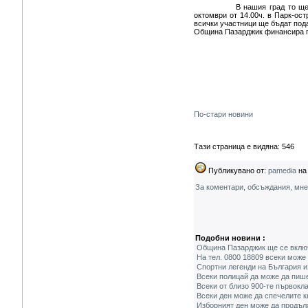
В нашия град то ще се
октомври от 14.00ч. в Парк-ост
всички участници ще бъдат под
Община Пазарджик финансира п
По-стари новини
Тази страница е видяна: 546
Публикувано от:
pamedia
на 
За коментари, обсъждания, мн
Подобни новини :
Община Пазарджик ще се включ
На тел. 0800 18809 всеки може
Спортни легенди на България и
Всеки полицай да може да пиш
Всеки от близо 900-те първокл
Всеки ден може да спечелите кн
Изборният ден може да продъл