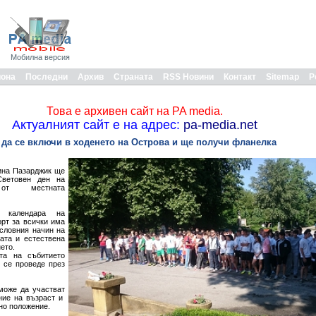
Мобилна версия
иона
Последни
Архив
Страната
RSS Новини
Контакт
Sitemap
Р
Това е архивен сайт на PA media.
Актуалният сайт е на адрес:
pa-media.net
е да се включи в ходенето на Острова и ще получи фланелка
на Пазарджик ще
Световен ден на
 от местната
 календара на
рт за всички има
ословния начин на
ата и естествена
 – ходенето.
та на събитието
 се проведе през
 да участват
ние на възраст и
йно положение.