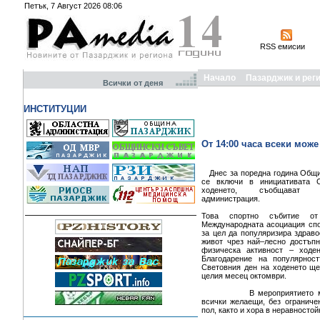
Петък, 7 Август 2026 08:06
RSS емисии
Начало
Пазарджик и рег
Всички от деня
ИНСТИТУЦИИ
От 14:00 часа всеки мож
Днес за поредна година Общи
се включи в инициативата 
ходенето, съобщават
администрация.
Това спортно събитие от
Международната асоциация спо
за цел да популяризира здрав
живот чрез най–лесно достъпн
физическа активност
Благодарение на популярност
Световния ден на ходенето ще
целия месец октомври.
В мероприятието може
всички желаещи, без ограниче
пол, както и хора в неравносто