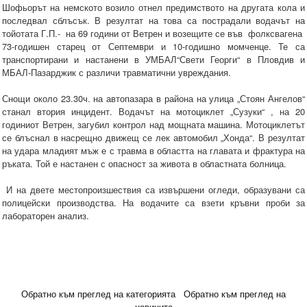
Шофьорът на немското возило отнел предимството на другата кола и
последвал сблъсък. В резултат на това са пострадали водачът на
тойотата Г.П.- на 69 години от Ветрен и возещите се във фолксвагена
73-годишен старец от Септември и 10-годишно момченце. Те са
транспортирани и настанени в УМБАЛ“Свети Георги“ в Пловдив и
МБАЛ-Пазарджик с различи травматични увреждания.
Снощи около 23.30ч. на автопазара в района на улица „Стоян Ангелов“
станал втория инцидент. Водачът на мотоциклет „Сузуки“ , на 20
годиниот Ветрен, загубил контрол над мощната машина. Мотоциклетът
се блъснал в насрещно движещ се лек автомобил „Хонда“. В резултат
на удара младият мъж е с травма в областта на главата и фрактура на
ръката. Той е настанен с опасност за живота в областната болница.
И на двете местопроизшествия са извършени огледи, образувани са
полицейски производства. На водачите са взети кръвни проби за
лабораторен анализ.
Обратно към преглед на категорията
Обратно към преглед на
новините