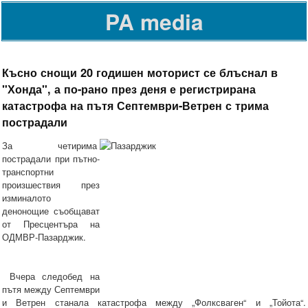
PA media
Късно снощи 20 годишен моторист се блъснал в
"Хонда", а по-рано през деня е регистрирана
катастрофа на пътя Септември-Ветрен с трима
пострадали
За четирима
пострадали при пътно-
транспортни
произшествия през
изминалото
денонощие съобщават
от Пресцентъра на
ОДМВР-Пазарджик.
Вчера следобед на
пътя между Септември
и Ветрен станала катастрофа между „Фолксваген“ и „Тойота“.