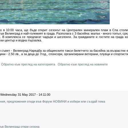
но в 10:00 часа, ще бъде открит сезонът на Централен минерален плаж в Спа столи
ъв Велинград е най-големият в града. Разполага с 3 басейна: малък - много топъл, сре
. В комплекса се предлагат чадъри и шезлонги. За гражданите и гостите на града к
ки център и водна пързалка.
съвет - Велинград Наредба за общинските такси билетчето за басейна за възрастни е 
ини - 2.50 лв., а за деца до 7год., спонсори, организирани ветерани, плувци и спортисти
Обратно към преглед на категорията
Обратно към преглед на новините
Wednesday 31 May 2017 - 14:11:00
ения, предложения отиди във Форум НОВИНИ и избери или създай тема
ъв Велинград откри сезона