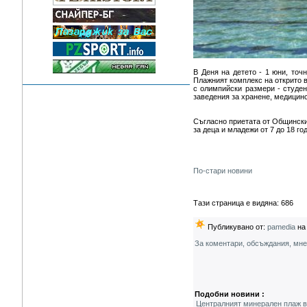
В Деня на детето - 1 юни, точ
Плажният комплекс на открито в
с олимпийски размери - студен
заведения за хранене, медицинс
Съгласно приетата от Общински 
за деца и младежи от 7 до 18 год
По-стари новини
Тази страница е видяна: 686
Публикувано от:
pamedia
на 
За коментари, обсъждания, мн
Подобни новини :
Централният минерален плаж в