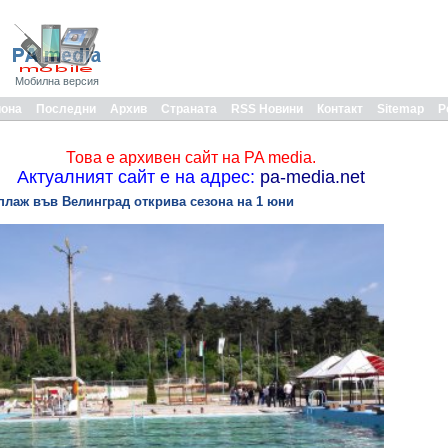
Мобилна версия
иона
Последни
Архив
Страната
RSS Новини
Контакт
Sitemap
Р
Това е архивен сайт на PA media.
Актуалният сайт е на адрес:
pa-media.net
лаж във Велинград открива сезона на 1 юни