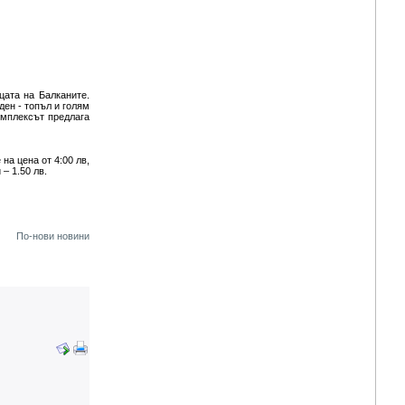
цата на Балканите.
ден - топъл и голям
омплексът предлага
на цена от 4:00 лв,
 – 1.50 лв.
По-нови новини