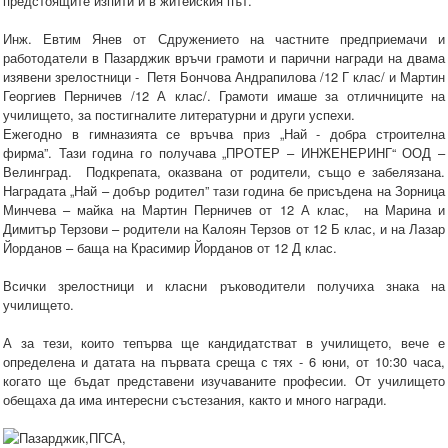
предстоящите изпити и в житейския път.
Инж. Евтим Янев от Сдружението на частните предприемачи и
работодатели в Пазарджик връчи грамоти и парични награди на двама
изявени зрелостници - Петя Бончова Андрапилова /12 Г клас/ и Мартин
Георгиев Перничев /12 А клас/. Грамоти имаше за отличниците на
училището, за постигналите литературни и други успехи.
Ежегодно в гимназията се връчва приз „Най - добра строителна
фирма”. Тази година го получава „ПРОТЕР – ИНЖЕНЕРИНГ“ ООД –
Велинград. Подкрепата, оказвана от родители, също е забелязана.
Наградата „Най – добър родител” тази година бе присъдена на Зорница
Минчева – майка на Мартин Перничев от 12 А клас, на Марина и
Димитър Терзови – родители на Калоян Терзов от 12 Б клас, и на Лазар
Йорданов – баща на Красимир Йорданов от 12 Д клас.
Всички зрелостници и класни ръководители получиха знака на
училището.
А за тези, които тепърва ще кандидатстват в училището, вече е
определена и датата на първата среща с тях - 6 юни, от 10:30 часа,
когато ще бъдат представени изучаваните професии. От училището
обещаха да има интересни състезания, както и много награди.