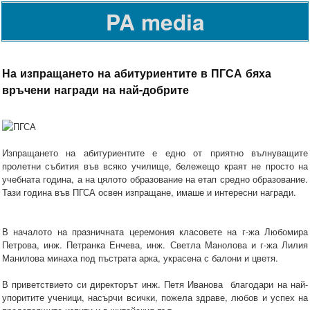
PA media
На изпращането на абитуриентите в ПГСА бяха
връчени награди на най-добрите
Изпращането на абитуриентите е едно от приятно вълнуващите
пролетни събития във всяко училище, бележещо краят не просто на
учебната година, а на цялото образование на етап средно образование.
Тази година във ПГСА освен изпращане, имаше и интересни награди.
В началото на празничната церемония класовете на г-жа Любомира
Петрова, инж. Петранка Енчева, инж. Светла Манолова и г-жа Лилия
Манилова минаха под пъстрата арка, украсена с балони и цветя.
В приветствието си директорът инж. Петя Иванова благодари на най-
упоритите ученици, насърчи всички, пожела здраве, любов и успех на