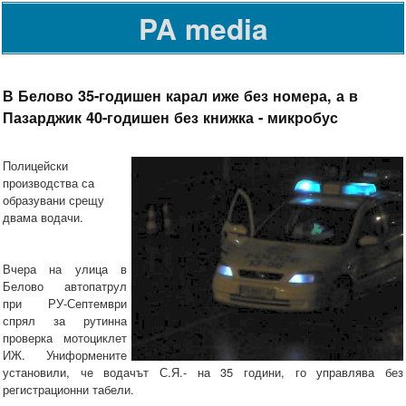
PA media
В Белово 35-годишен карал иже без номера, а в
Пазарджик 40-годишен без книжка - микробус
Полицейски
производства са
образувани срещу
двама водачи.
Вчера на улица в
Белово автопатрул
при РУ-Септември
спрял за рутинна
проверка мотоциклет
ИЖ. Униформените
установили, че водачът С.Я.- на 35 години, го управлява без
регистрационни табели.