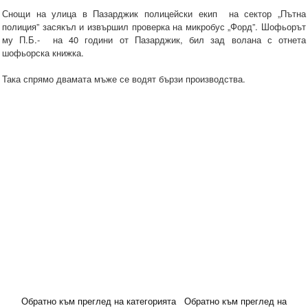
Снощи на улица в Пазарджик полицейски екип на сектор „Пътна
полиция” засякъл и извършил проверка на микробус „Форд”. Шофьорът
му П.Б.- на 40 години от Пазарджик, бил зад волана с отнета
шофьорска книжка.
Така спрямо двамата мъже се водят бързи производства.
Обратно към преглед на категорията
Обратно към преглед на