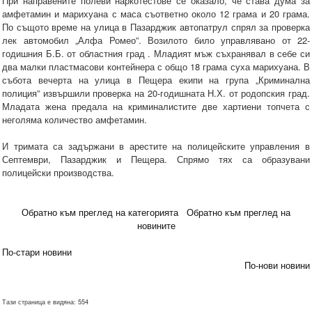
При направените полеви наркотестове се оказало, че става дума за
амфетамин и марихуана с маса съответно около 12 грама и 20 грама.
По същото време на улица в Пазарджик автопатрул спрял за проверка
лек автомобил „Алфа Ромео”. Возилото било управлявано от 22-
годишния Б.Б. от областния град . Младият мъж съхранявал в себе си
два малки пластмасови контейнера с общо 18 грама суха марихуана. В
събота вечерта на улица в Пещера екипи на група „Криминална
полиция” извършили проверка на 20-годишната Н.Х. от родопския град.
Младата жена предала на криминалистите две хартиени топчета с
неголяма количество амфетамин.
И тримата са задържани в арестите на полицейските управления в
Септември, Пазарджик и Пещера. Спрямо тях са образувани
полицейски производства.
Обратно към преглед на категорията
Обратно към преглед на
новините
По-стари новини
По-нови новини
Тази страница е видяна: 554