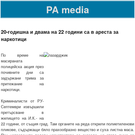
PA media
20-годишна и двама на 22 години са в ареста за
наркотици
По време на
масираната
полицейска акция през
почивните дни са
задържани трима за
притежание на
наркотици.
Криминалисти от РУ-
Септември извършили
претърсване в
жилището на И.К.- на
22 години, от същия град. Там органите на реда открили полиетиленови
пликове, съдържащи бяло прахообразно вещество и суха листна маса.