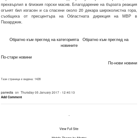
прехвърлил в близкия горски масив. Благодарение на бързата реакция
огънят бил изгасен и са спасени около 20 декара широколистна гора,
съобщиха от пресцентъра на Областната дирекция на МВР в
Пазарджик.
Обратно към преглед на категорията
Обратно към преглед на
новините
По-стари новини
По-нови новини
Тази страница е видяна: 1428
pamedia
on Thursday 05 January 2017 - 12:40:13
Add Comment
.
View Full Site
Mobile Theme by Martinj