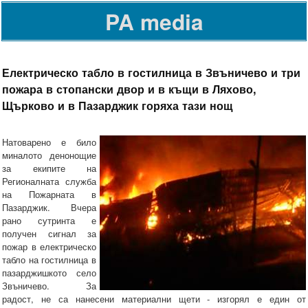
PA media
Електрическо табло в гостилница в Звъничево и три
пожара в стопански двор и в къщи в Ляхово,
Щърково и в Пазарджик горяха тази нощ
Натоварено е било
миналото денонощие
за екипите на
Регионалната служба
на Пожарната в
Пазарджик. Вчера
рано сутринта е
получен сигнал за
пожар в електрическо
табло на гостилница в
пазарджишкото село
Звъничево. За
радост, не са нанесени материални щети - изгорял е един от