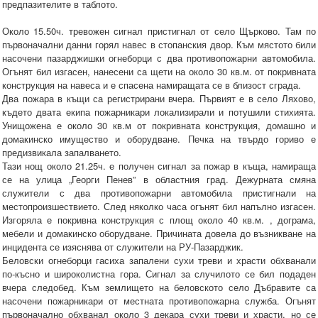
предпазителите в таблото.
Около 15.50ч. тревожен сигнал пристигнал от село Щърково. Там по
първоначални данни горял навес в стопанския двор. Към мястото били
насочени пазарджишки огнеборци с два противопожарни автомобила.
Огънят бил изгасен, нанесени са щети на около 30 кв.м. от покривната
конструкция на навеса и е спасена намиращата се в близост сграда.
Два пожара в къщи са регистрирани вчера. Първият е в село Ляхово,
където двата екипа пожарникари локализирали и потушили стихията.
Унищожена е около 30 кв.м от покривната конструкция, домашно и
домакинско имущество и оборудване. Печка на твърдо гориво е
предизвикала запалването.
Тази нощ около 21.25ч. е получен сигнал за пожар в къща, намираща
се на улица „Георги Пенев” в областния град. Дежурната смяна
служители с два противопожарни автомобила пристигнали на
местопроизшествието. След няколко часа огънят бил напълно изгасен.
Изгоряла е покривна конструкция с площ около 40 кв.м. , дограма,
мебели и домакинско оборудване. Причината довела до възникване на
инцидента се изяснява от служители на РУ-Пазарджик.
Беловски огнеборци гасиха запалени сухи треви и храсти обхванали
по-късно и широколистна гора. Сигнал за случилото се бил подаден
вчера следобед. Към землището на беловското село Дъбравите са
насочени пожарникари от местната противопожарна служба. Огънят
първоначално обхванал около 3 декара сухи треви и храсти, но се