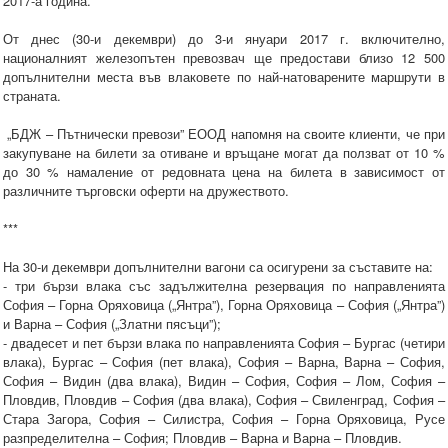
2017-а година.
От днес (30-и декември) до 3-и януари 2017 г. включително,
националният железопътен превозвач ще предостави близо 12 500
допълнителни места във влаковете по най-натоварените маршрути в
страната.
„БДЖ – Пътнически превози” ЕООД напомня на своите клиенти, че при
закупуване на билети за отиване и връщане могат да ползват от 10 %
до 30 % намаление от редовната цена на билета в зависимост от
различните търговски оферти на дружеството.
***
На 30-и декември допълнителни вагони са осигурени за съставите на:
- три бързи влака със задължителна резервация по направленията
София – Горна Оряховица („Янтра”), Горна Оряховица – София („Янтра”)
и Варна – София („Златни пясъци”);
- двадесет и пет бързи влака по направленията София – Бургас (четири
влака), Бургас – София (пет влака), София – Варна, Варна – София,
София – Видин (два влака), Видин – София, София – Лом, София –
Пловдив, Пловдив – София (два влака), София – Свиленград, София –
Стара Загора, София – Силистра, София – Горна Оряховица, Русе
разпределителна – София; Пловдив – Варна и Варна – Пловдив.