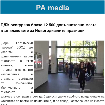
PA media
БДЖ осигурява близо 12 500 допълнителни места
във влаковете за Новогодишните празници
„БДЖ – Пътнически
превози” ЕООД ще
увеличи с
допълнителни вагони
съставите на някои
влакове, които
пътуват по основните
направления в
страната, съобщиха
от компанията.
Увеличението на
съставите на
влаковете се прави с цел да бъде осигурено удобното придвижване на
клиентите по време на почивните дни по повод настъпването на Новата