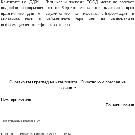
Клиентите на „БДЖ – Пътнически превози” ЕООД могат да получат
подробна информация за свободните места във влаковете през
празничните дни от служителите на гишетата „Информация” и
билетните каси в най-близката гара или на националния
информационен телефон 0700 10 200.
Обратно към преглед на категорията
Обратно към преглед на
новините
По-стари новини
По-нови новини
Тази страница е видяна: 1199
pamedia
on Friday 30 December 2016 - 13:46:53