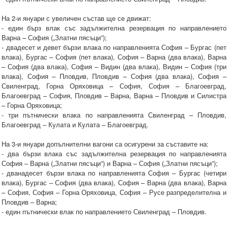
На 2-и януари с увеличен състав ще се движат:
- един бърз влак със задължителна резервация по направлението
Варна – София („Златни пясъци”);
- двадесет и девет бързи влака по направленията София – Бургас (пет
влака), Бургас – София (пет влака), София – Варна (два влака), Варна
– София (два влака), София – Видин (два влака), Видин – София (три
влака), София – Пловдив, Пловдив – София (два влака), София –
Свиленград, Горна Оряховица – София, София – Благоевград,
Благоевград – София, Пловдив – Варна, Варна – Пловдив и Силистра
– Горна Оряховица;
- три пътнически влака по направленията Свиленград – Пловдив,
Благоевград – Кулата и Кулата – Благоевград.
На 3-и януари допълнителни вагони са осигурени за съставите на:
- два бързи влака със задължителна резервация по направленията
София – Варна („Златни пясъци”) и Варна – София („Златни пясъци”);
- дванадесет бързи влака по направленията София – Бургас (четири
влака), Бургас – София (два влака), София – Варна (два влака), Варна
– София, София – Горна Оряховица, София – Русе разпределителна и
Пловдив – Варна;
- един пътнически влак по направлението Свиленград – Пловдив.