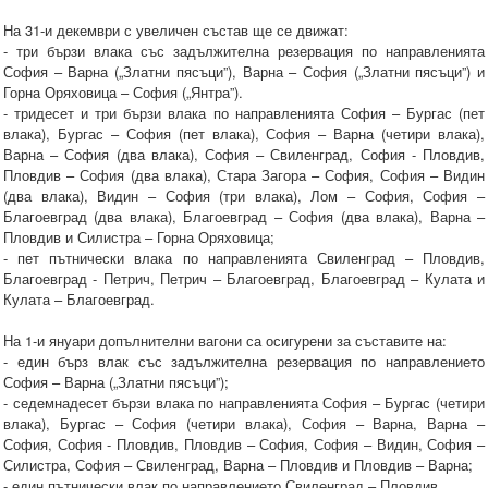
На 31-и декември с увеличен състав ще се движат:
- три бързи влака със задължителна резервация по направленията
София – Варна („Златни пясъци”), Варна – София („Златни пясъци”) и
Горна Оряховица – София („Янтра”).
- тридесет и три бързи влака по направленията София – Бургас (пет
влака), Бургас – София (пет влака), София – Варна (четири влака),
Варна – София (два влака), София – Свиленград, София - Пловдив,
Пловдив – София (два влака), Стара Загора – София, София – Видин
(два влака), Видин – София (три влака), Лом – София, София –
Благоевград (два влака), Благоевград – София (два влака), Варна –
Пловдив и Силистра – Горна Оряховица;
- пет пътнически влака по направленията Свиленград – Пловдив,
Благоевград - Петрич, Петрич – Благоевград, Благоевград – Кулата и
Кулата – Благоевград.
На 1-и януари допълнителни вагони са осигурени за съставите на:
- един бърз влак със задължителна резервация по направлението
София – Варна („Златни пясъци”);
- седемнадесет бързи влака по направленията София – Бургас (четири
влака), Бургас – София (четири влака), София – Варна, Варна –
София, София - Пловдив, Пловдив – София, София – Видин, София –
Силистра, София – Свиленград, Варна – Пловдив и Пловдив – Варна;
- един пътнически влак по направлението Свиленград – Пловдив.