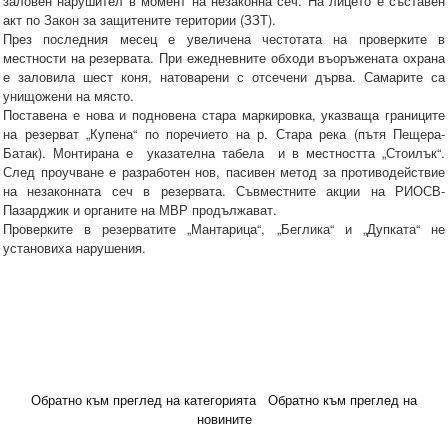
заловен нарушител в момент на незаконна сеч. На лицето е съставен
акт по Закон за защитените територии (ЗЗТ).
През последния месец е увеличена честотата на проверките в
местности на резервата. При ежедневните обходи въоръжената охрана
е заловила шест коня, натоварени с отсечени дърва. Самарите са
унищожени на място.
Поставена е нова и подновена стара маркировка, указваща границите
на резерват „Купена“ по поречието на р. Стара река (пътя Пещера-
Батак). Монтирана е указателна табела и в местността „Стоилък“.
След проучване е разработен нов, пасивен метод за противодействие
на незаконната сеч в резервата. Съвместните акции на РИОСВ-
Пазарджик и органите на МВР продължават.
Проверките в резерватите „Мантарица“, „Беглика“ и „Дупката“ не
установиха нарушения.
Обратно към преглед на категорията
Обратно към преглед на
новините