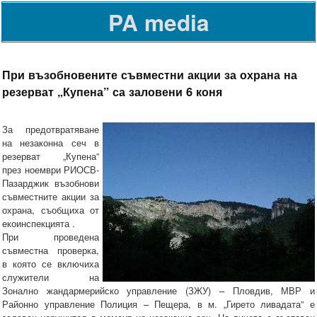
PA media
При възобновените съвместни акции за охрана на
резерват „Купена” са заловени 6 коня
За предотвратяване
на незаконна сеч в
резерват „Купена”
през ноември РИОСВ-
Пазарджик възобнови
съвместните акции за
охрана, съобщиха от
екоинспекцията .
При проведена
съвместна проверка,
в която се включиха
служители на
Зонално жандармерийско управление (ЗЖУ) – Пловдив, МВР и
Районно управление Полиция – Пещера, в м. „Гирето ливадата” е