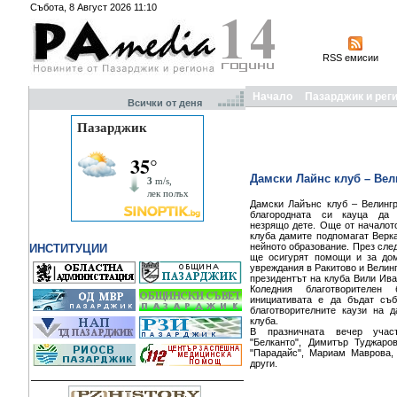
Събота, 8 Август 2026 11:10
RSS емисии
Начало
Пазарджик и рег
Всички от деня
Дамски Лайнс клуб – Вел
Дамски Лайънс клуб – Вeлинг
благородната си кауца да 
незрящо дете. Още от началот
клуба дамите подпомагат Верк
нейното образование. През сле
ИНСТИТУЦИИ
ще осигурят помощи и за дом
увреждания в Ракитово и Велин
президентът на клуба Вили Ив
Коледния благотворителен
инициативата е да бъдат съб
благотворителните каузи на 
клуба.
В празничната вечер учас
"Белканто", Димитър Туджаро
"Парадайс", Мариам Маврова,
други.