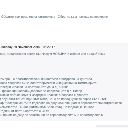
Обратно към преглед на категорията
Обратно към преглед на новините
Tuesday 29 November 2016 - 08:22:17
ения, предложения отиди във Форум НОВИНИ и избери или създай тема
тември – с благотворителни инициативи в подкрепа на центъра
нира творбите си за благотворителни инициативи на тамплиерите
коледни играчки на настанените деца в „Хигия“
-Тракия ще направи дарение за бедстващите в с. Бисер
мски Лайънс клуб "Пазарджик-Тракия" в борбата с диабета
и обучават връстници” към Фонд - ИГА по повод Деня за борба със СПИН
ар "Коледни мечти" в подкрепа на деца със специални образователни потребности
иемачество - с инициативи във Велинград, Пазарджик и Пещера
 години от партньорството с ООН
ви прием на деца за занимания по корабомоделизъм и авиомоделизъм