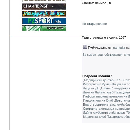
Снимка: Деймос Тв
По-стари новини
Тази страница е видяна: 1087
Публикувано от:
pamedia
на 
За коментари, обсъждания, мн
Подобни новини :
„Медицински център – 1“ – Сеп
Фотографът Румен Коцев експо
Деца от ДГ „Слънчо“ подариха 
Дамски Лайънс клуб Пазарджик
Информационна кампания на Да
Инициативи на Клуб „Връстниц
Благотворителната изложба баз
Световната седмица по предпр
Лайнс клубовете отбелязват 70
Модел яхт клуб Пазарджик обя