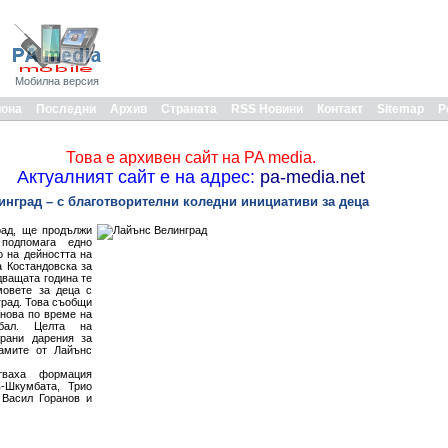
Мобилна версия
иона
Последни
Архив
Страната
RSS Новини
Контакт
Sitemap
Р
Това е архивен сайт на PA media.
Актуалният сайт е на адрес:
pa-media.net
инград – с благотворителни коледни инициативи за деца
рад, ще продължи
подпомага едно
о на дейността на
а Костандовска за
дващата година те
овете за деца с
град. Това съобщи
анова по време на
 бал. Целта на
рани дарения за
дамите от Лайънс
тваха формация
в-Шкумбата, Трио
 Васил Горанов и