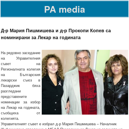
PA media
Д-р Мария Пишмишева и д-р Прокопи Копев са
номинирани за Лекар на годината
На редовно заседание
на Управителния
съвет на
Регионалната колегия
на Българския
лекарски съюз в
Пазарджик бяха
разгледани
представените
номинации за избор
на Лекар на годината,
съобщиха от
колегията.
Управителният съвет е избрал д-р Мария Пишмишева – Началник