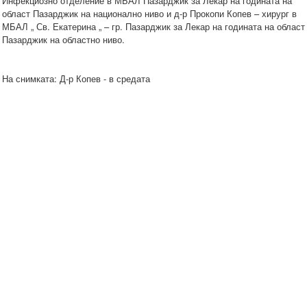
Инфекциозно отделение в МБАЛ Пазарджик за Лекар на годината на
област Пазарджик на национално ниво и д-р Прокопи Копев – хирург в
МБАЛ „ Св. Екатерина „ – гр. Пазарджик за Лекар на годината на област
Пазарджик на областно ниво.
На снимката: Д-р Копев - в средата