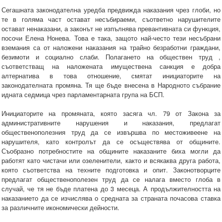
Сегашната законодателна уредба предвижда наказания чрез глоби, но
те в голяма част остават несъбираеми, съответно нарушителите
остават ненаказани, а законът не изпълнява превантивната си функция,
посочи Елена Нонева. Това е така, защото най-често тези несъбрани
вземания са от наложени наказания на трайно безработни граждани,
безимоти и социално слаби. Полагането на обществен труд ,
съответстващ на наложената имуществена санкция е добра
алтернатива в това отношение, смятат инициаторите на
законодателната промяна. Тя ще бъде внесена в Народното събрание
идната седмица чрез парламентарната група на БСП.
Инициаторите на промяната, която засяга чл. 79 от Закона за
административните нарушения и наказания, предлагат
общественополезния труд да се извършва по местоживеене на
нарушителя, като контролът да се осъществява от общините.
Съобразно потребностите на общините наказаните биха могли да
работят като чистачи или озеленители, както и всякаква друга работа,
която съответства на техните подготовка и опит. Законотворците
предлагат общественополезен труд да се налага вместо глоба в
случай, че тя не бъде платена до 3 месеца. А продължителността на
наказанието да се изчислява о средната за страната почасова ставка
за различните икономически дейности.