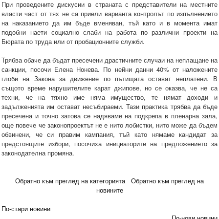
При проведените дискусии в страната с представители на местните
власти част от тях не са приели варианта контролът по изпълнението
на наказанието да им бъде вменяван, тъй като и в момента имат
подобни наети социално слаби на работа по различни проекти на
Бюрата по труда или от пробационните служби.
Трябва обаче да бъдат пресечени драстичните случаи на неплащане на
санкции, посочи Елена Нонева. По нейни данни 40% от наложените
глоби на Закона за движение по пътищата остават неплатени. В
същото време нарушителите карат джипове, но се оказва, че не са
техни, че на тяхно име няма имущество, те нямат доходи и
задълженията им остават несъбираеми. Тази практика трябва да бъде
пресечена и точно затова се надяваме на подкрепа в пленарна зала,
още повече че законопроектът не е нито лобистки, нито може да бъдем
обвинени, че си правим кампания, тъй като нямаме кандидат за
предстоящите избори, посочиха инициаторите на предложението за
законодателна промяна.
Обратно към преглед на категорията
Обратно към преглед на
новините
По-стари новини
По-нови новини