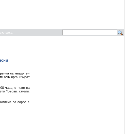
еклама
есни
релча на младите -
ия БЧК организират
:00 часа, отново на
ето "Бързи, смели,
омисия за борба с