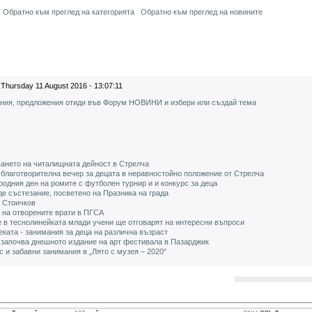
Обратно към преглед на категорията
Обратно към преглед на новините
Thursday 11 August 2016 - 13:07:11
ения, предложения отиди във Форум НОВИНИ и избери или създай тема
ването на читалищната дейност в Стрелча
 благотворителна вечер за децата в неравностойно положение от Стрелча
дния ден на ромите с футболен турнир и и конкурс за деца
е състезание, посветено на Празника на града
о Стоичков
 на отворените врати в ПГСА
 в теснолинейката млади учени ще отговарят на интересни въпроси
еката - занимания за деца на различна възраст
започва днешното издание на арт фестивала в Пазарджик
с и забавни занимания в „Лято с музея – 2020“