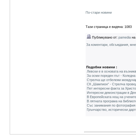
По-стари новини
Тази страница е видяна: 1083
Публикувано от:
pamedia
на 
За коментари, обсъждания, мн
Подобни новини :
Левски е в основата на възник
За осми пореден път - Коледна
Стрелча ще отбележи междунаро
СК „Шампион“ - Стрелча провед
Пет интересни факта за Христ
Интересни демонстрации в Ден
В Европейската нощ на учените
В лятната програма на библиот
Със занимания по фотография 
Грънчарство, исторически дарт