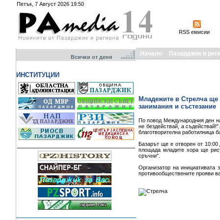
Петък, 7 Август 2026 19:50
RSS емисии
Начало
Пазарджик и рег
Всички от деня
ИНСТИТУЦИИ
Младежите в Стрелча ще 
занимания и състезание
По повод Международния ден на
не бездействай, а съдействай!"
благотворителна работилница ба
Базарът ще е отворен от 10:00 
площада младите хора ще рису
сръчни".
Организатор на инициативата 
противообществените прояви ва