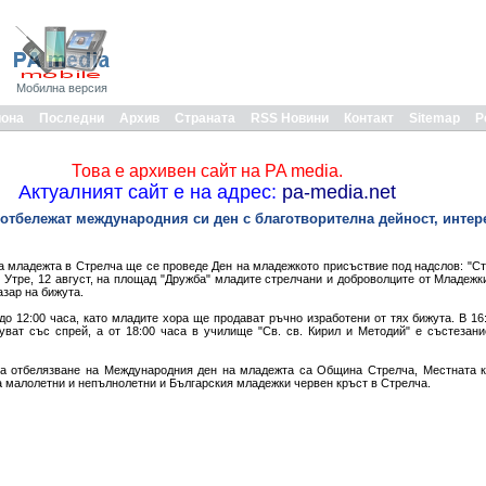
Мобилна версия
иона
Последни
Архив
Страната
RSS Новини
Контакт
Sitemap
Р
Това е архивен сайт на PA media.
Актуалният сайт е на адрес:
pa-media.net
отбележат международния си ден с благотворителна дейност, интер
 младежта в Стрелча ще се проведе Ден на младежкото присъствие под надслов: "Ст
. Утре, 12 август, на площад "Дружба" младите стрелчани и доброволците от Младежк
зар на бижута.
до 12:00 часа, като младите хора ще продават ръчно изработени от тях бижута. В 16
ват със спрей, а от 18:00 часа в училище "Св. св. Кирил и Методий" е състезани
за отбелязване на Международния ден на младежта са Община Стрелча, Местната к
 малолетни и непълнолетни и Българския младежки червен кръст в Стрелча.