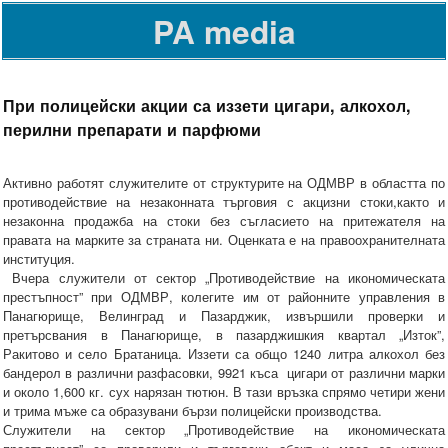
PA media
При полицейски акции са иззети цигари, алкохол,
перилни препарати и парфюми
Активно работят служителите от структурите на ОДМВР в областта по
противодействие на незаконната търговия с акцизни стоки,както и
незаконна продажба на стоки без съгласието на притежателя на
правата на марките за страната ни. Оценката е на правоохранителната
институция.
Вчера служители от сектор „Противодействие на икономическата
престъпност” при ОДМВР, колегите им от районните управления в
Панагюрище, Велинград и Пазарджик, извършили проверки и
претърсвания в Панагюрище, в пазарджишкия квартал „Изток”,
Ракитово и село Братаница. Иззети са общо 1240 литра алкохол без
бандерол в различни разфасовки, 9921 къса цигари от различни марки
и около 1,600 кг. сух нарязан тютюн. В тази връзка спрямо четири жени
и трима мъже са образувани бързи полицейски производства.
Служители на сектор „Противодействие на икономическата