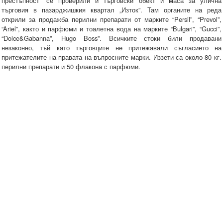
престъпност” се проверили и търговски обект и маса за улична
търговия в пазарджишкия квартал „Изток”. Там органите на реда
открили за продажба перилни препарати от марките “Persil”, “Prevol”,
“Ariel”, както и парфюми и тоалетна вода на марките “Bulgari”, “Gucci”,
“Dolce&Gabanna”, Hugo Boss”. Всичките стоки били продавани
незаконно, тъй като търговците не притежавали съгласието на
притежателите на правата на въпросните марки. Иззети са около 80 кг.
перилни препарати и 50 флакона с парфюми.