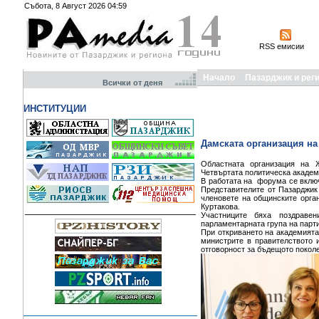
Събота, 8 Август 2026 04:59
RSS емисии
Начало
Пазарджик и рег
Всички от деня
ИНСТИТУЦИИ
Дамската организация на
Областната организация на 
Четвъртата политическа академ
В работата на форума се включ
Представителите от Пазарджик
членовете на общинските орга
Куртакова.
Участниците бяха поздраве
парламентарната група на парт
При откриването на академият
министрите в правителството 
отговорност за бъдещото поколе