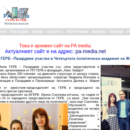
Мобилна версия
иона
Последни
Архив
Страната
RSS Новини
Контакт
Sitemap
Р
Това е архивен сайт на PA media.
Актуалният сайт е на адрес:
pa-media.net
 ГЕРБ –Пазарджик участва в Четвъртата политическа академия на 
Жени ГЕРБ – Пазарджик участва със свои представители в
ия, организирана от ПП ГЕРБ и фондация „Ханс Зайдел”.
иха близо 200 членове на дамските структури от цялата страна.
 бяха областният организационен секретар Людмила Йончева и
низации в Пазарджик и Панагюрище- Антоанета Дачева и Мария
ни от заместник-председателят на ГЕРБ и председател на
ията Цветан Цветанов.
а председателят на ЖГЕРБ Ирена Соколова изтъкна, че седем от
и 24 от народните представители от ГЕРБ са жени. „Ние носим
ние и показваме другото лице на политиката”, каза още Соколова.
Обучението бе
разделено на четири
модула –
„Законодателство ",
„Политика и
управление",
„Управление и
развитие на основни