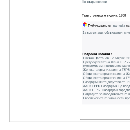
По-стари новини
Тази страница е видяна: 1708
Публикувано от:
pamedia
на 
За коментари, обсъждания, мн
Подобни новини :
Цветан Цветанов ще открие Се
Председателят на Жени ГЕРБ И
екстремизъм, противопоставя
Женската организация на ГЕРБ
Общинската организация на Же
Общинската организация на ГЕ
Пазарджишките депутати от ГЕР
Жени-ГЕРБ Пазарджик ще бояди
Жени ГЕРБ- Пазарджик зарадва
Наградите за победителите във
Европейските възможности пре