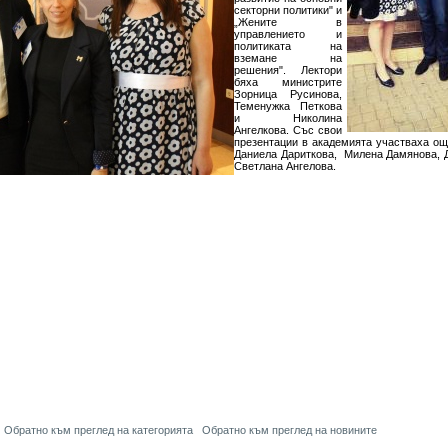
секторни политики" и
„Жените в
управлението и
политиката на
вземане на
решения". Лектори
бяха министрите
Зорница Русинова,
Теменужка Петкова
и Николина
Ангелкова. Със свои
презентации в академията участваха о
Даниела Дариткова, Милена Дамянова, 
Светлана Ангелова.
Обратно към преглед на категорията
Обратно към преглед на новините