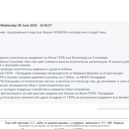
Wednesday 08 June 2016 - 10:46:57
ения, предложения отиди във Форум НОВИНИ и избери или създай тема
дмата политическа академия на Жени ГЕРБ във Велинград на 3 ноември
рена Соколова: Ние сме най-голямата женска политическа организация. В нашата раб
не и фалшиви новини
 проведе политическа акдемия в курорта Албена
ни ГЕРБ - Пазарджик номинира председателя си Мариана Вишева за втори мандат
РБ в Белово направи дарение в размер на 2 000лв. за МБАЛ-Пазарджик
Б:Извършва се политическа чистка, в региона се стигна до там, да уволняват и свои 
сват великденски яйца с благотворителна цел
 с коледни подаръци семейства в неравностойно положение
 фотоконкурса за най-красива градина или балкон на Жени ГЕРБ- Пазарджик
д българските региони обсъдиха младежи от ГЕРБ на регионална академия във Велин
Този сайт използва
e107
, който се разпространява с условията, залегнали в
GNU
GPL Лиценза.
Политика за употреба на бисквитки (cookies)
////
Политика заповерителност