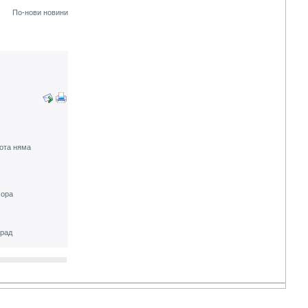
По-нови новини
ота няма
хора
град