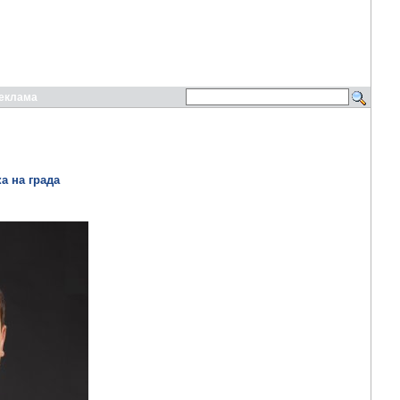
еклама
а на града