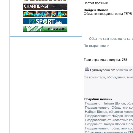
Честит празник!
Найден Шопов,
Областен координатор на ГЕРБ
Обратно към преглед на кат
По-стари новини
Тази страница е видяна: 758
Публикувано от:
pamedia
на 
За коментари, обсъждания, мн
Подобни новини :
Поздрав от Найден Шопов, обла
Поздравление от Областния ко
Найден Шопов, областен коорди
Поздравление от Найден Шопов
Поздравление от Областния ко
Поздрав от Найден Шопов Обла
Поздравление от областния ко
Областният координатор на ГЕ