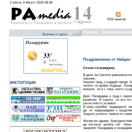
Събота, 8 Август 2026 08:38
RSS емисии
Начало
Пазарджик и рег
Всички от деня
Поздравление от Найден 
Скъпи съграждани,
В деня на Светите равноапосто
празник.
Нашият град, създаден преди бл
ИНСТИТУЦИИ
своето по-добро бъдеще. Паза
минало, но и с това, което съз
Днес Пазарджик е град с евро
развитие. И хората са все по
уютно място за живот.
И нека, пазейки традициите, 
да ги надграждаме с трудолюб
Защото успехът зависи от сами
Желая ви здраве, благоденстви
да постигат целите си! Нека
закрилят Пазарджик и пазарджи