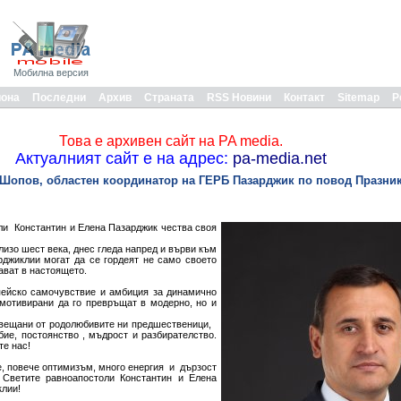
Мобилна версия
иона
Последни
Архив
Страната
RSS Новини
Контакт
Sitemap
Р
Това е архивен сайт на PA media.
Актуалният сайт е на адрес:
pa-media.net
Шопов, областен координатор на ГЕРБ Пазарджик по повод Празник
ли Константин и Елена Пазарджик чества своя
изо шест века, днес гледа напред и върви към
рджиклии могат да се гордеят не само своето
дават в настоящето.
пейско самочувствие и амбиция за динамично
-мотивирани да го превръщат в модерно, но и
завещани от родолюбивите ни предшественици,
ие, постоянство , мъдрост и разбирателство.
те нас!
е, повече оптимизъм, много енергия и дързост
 Светите равноапостоли Константин и Елена
клии!