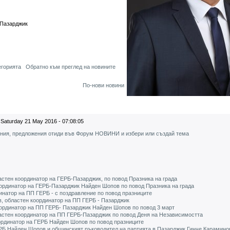
 Пазарджик
егорията
Обратно към преглед на новините
По-нови новини
Saturday 21 May 2016 - 07:08:05
ения, предложения отиди във Форум НОВИНИ и избери или създай тема
стен координатор на ГЕРБ-Пазарджик, по повод Празника на града
ординатор на ГЕРБ-Пазарджик Найден Шопов по повод Празника на града
натор на ПП ГЕРБ - с поздравление по повод празниците
, областен координатор на ПП ГЕРБ - Пазарджик
ординатор на ПП ГЕРБ- Пазарджик Найден Шопов по повод 3 март
стен координатор на ПП ГЕРБ-Пазарджик по повод Деня на Независимостта
ординатор на ГЕРБ Найден Шопов по повод празниците
РБ Найден Шопов и общинският ръководител на партията в Пазарджик Гинче Карамино