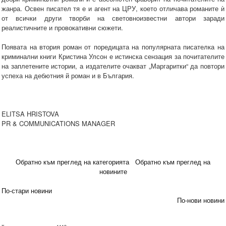
жанра. Освен писател тя е и агент на ЦРУ, което отличава романите ѝ
от всички други творби на световноизвестни автори заради
реалистичните и провокативни сюжети.
Появата на втория роман от поредицата на популярната писателка на
криминални книги Кристина Улсон е истинска сензация за почитателите
на заплетените истории, а издателите очакват „Маргаритки“ да повтори
успеха на дебютния й роман и в България.
ELITSA HRISTOVA
PR & COMMUNICATIONS MANAGER
Обратно към преглед на категорията
Обратно към преглед на
новините
По-стари новини
По-нови новини