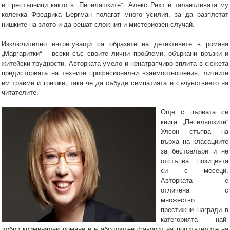
и престъпници както в „Пепеляшките”. Алекс Рехт и талантливата му
колежка Фредрика Бергман полагат много усилия, за да разплетат
нишките на злото и да решат сложния и мистериозен случай.
Изключително интригуващи са образите на детективите в романа
„Маргаритки“ – всеки със своите лични проблеми, объркани връзки и
житейски трудности. Авторката умело и ненатрапчиво вплита в сюжета
предисторията на техните професионални взаимоотношения, личните
им травми и грешки, така че да събуди симпатията и съчувствието на
читателите.
Още с първата си
книга „Пепеляшките“
Улсон стъпва на
върха на класациите
за бестселъри и не
отстъпва позицията
си с месеци.
Авторката е
отличена с
множество
престижни награди в
категорията най-
добри криминални романи и е абсолютен фаворит на почитателите на