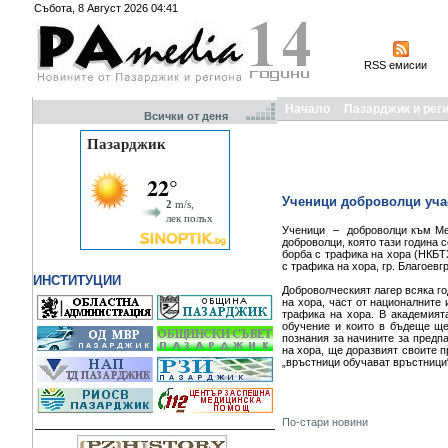
Събота, 8 Август 2026 04:41
RSS емисии
Начало
Пазарджик и рег
Всички от деня
Ученици доброволци учас
Ученици – доброволци към Мес
доброволци, която тази година 
борба с трафика на хора (НКБТ
с трафика на хора, гр. Благоевг
ИНСТИТУЦИИ
Доброволческият лагер всяка го
на хора, част от националните
трафика на хора. В академият
обучение и които в бъдеще ще
познания за начините за предп
на хора, ще доразвият своите 
„връстници обучават връстниц
По-стари новини