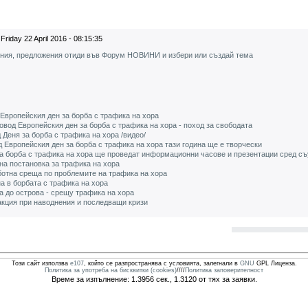
Friday 22 April 2016 - 08:15:35
ения, предложения отиди във Форум НОВИНИ и избери или създай тема
Европейския ден за борба с трафика на хора
овод Европейския ден за борба с трафика на хора - поход за свободата
 Деня за борба с трафика на хора /видео/
 Европейския ден за борба с трафика на хора тази година ще е творчески
а борба с трафика на хора ще проведат информационни часове и презентации сред съ
на постановка за трафика на хора
ботна среща по проблемите на трафика на хора
а в борбата с трафика на хора
та до острова - срещу трафика на хора
акция при наводнения и последващи кризи
Този сайт използва
e107
, който се разпространява с условията, залегнали в
GNU
GPL Лиценза.
Политика за употреба на бисквитки (cookies)
////
Политика заповерителност
Време за изпълнение: 1.3956 сек., 1.3120 от тях за заявки.