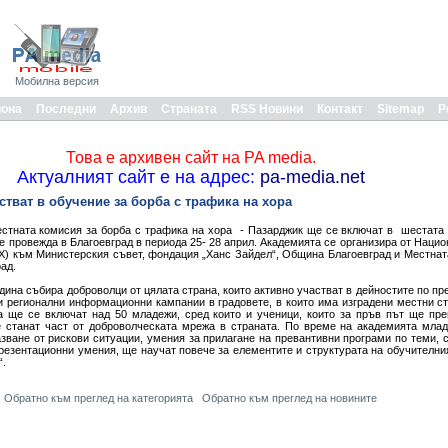
Мобилна версия
иона
Последни
Архив
Страната
RSS Новини
Контакт
Sitemap
Р
Това е архивен сайт на PA media.
Актуалният сайт е на адрес:
pa-media.net
тват в обучение за борба с трафика на хора
тната комисия за борба с трафика на хора - Пазарджик ще се включат в шестата 
се провежда в Благоевград в периода 25- 28 април. Академията се организира от Наци
Х) към Министерския съвет, фондация „Ханс Зайдел“, Община Благоевград и Местнат
рад.
дина събира доброволци от цялата страна, които активно участват в дейностите по п
 и регионални информационни кампании в градовете, в които има изградени местни ст
а ще се включат над 50 младежи, сред които и ученици, които за пръв път ще пр
 станат част от доброволческата мрежа в страната. По време на академията млад
азване от рискови ситуации, умения за прилагане на превантивни програми по теми, 
презентационни умения, ще научат повече за елементите и структурата на обучителни
и“.
Обратно към преглед на категорията
Обратно към преглед на новините