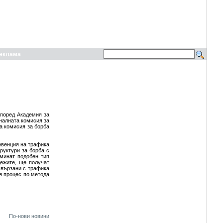
еклама
поред Академия за
оналната комисия за
а комисия за борба
ревенция на трафика
руктури за борба с
еминат подобен тип
ежите, ще получат
свързани с трафика
я процес по метода
По-нови новини