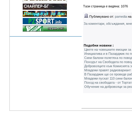
Тази страница е видяна: 1076
Публикувано от:
pamedia
на 
За коментари, обсъждания, мн
Подобни новини :
Цвете на човешките емоции за 
Инициатива и в Пазарджик по п
Сини балони полетяха по повод
Походът на Свободата по повод
Доброволците към Комисията з
Младежи правят радиовариант 
В Пазарджик ще се проведе ра
Младежи пускат 110 сини балон
Поход на свободата - от Торта
Обучение на доброволци за ре