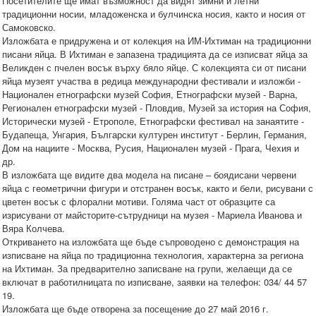
Посетителите ще имат възможност да видят зимни и летни
традиционни носии, младоженска и булчинска носия, както и носия от
Самоковско.
Изложбата е придружена и от колекция на ИМ-Ихтиман на традиционни
писани яйца. В Ихтиман е запазена традицията да се изписват яйца за
Великден с пчелен восък върху бяло яйце. С колекцията си от писани
яйца музеят участва в редица международни фестивали и изложби -
Национален етнографски музей София, Етнографски музей - Варна,
Регионален етнографски музей - Пловдив, Музей за история на София,
Исторически музей - Етрополе, Етнографски фестивал на занаятите -
Будапеща, Унгария, Български културен институт - Берлин, Германия,
Дом на нациите - Москва, Русия, Национален музей - Прага, Чехия и
др.
В изложбата ще видите два модела на писане – боядисани червени
яйца с геометрични фигури и отстранен восък, както и бели, рисувани с
цветен восък с флорални мотиви. Голяма част от образците са
изрисувани от майсторите-сътрудници на музея - Мариела Иванова и
Вяра Колчева.
Откриването на изложбата ще бъде съпроводено с демонстрация на
изписване на яйца по традиционна технология, характерна за региона
на Ихтиман. За предварително записване на групи, желаещи да се
включат в работилницата по изписване, заявки на телефон: 034/ 44 57
19.
Изложбата ще бъде отворена за посещение до 27 май 2016 г.