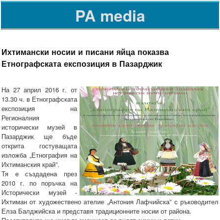
PA media
Ихтимански носии и писани яйца показва
Етнографската експозиция в Пазарджик
На 27 април 2016 г. от
13.30 ч. в Етнографската
експозиция на
Регионалния
исторически музей в
Пазарджик ще бъде
открита гостуващата
изложба „Етнография на
Ихтиманския край”.
Тя е създадена през
2010 г. по поръчка на
Исторически музей -
Ихтиман от художествено ателие „Антония Лафчийска” с ръководител
Елза Балджийска и представя традиционните носии от района.